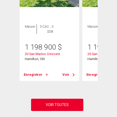
Maison
3 CAC , 3
Maison
3 CAC , 3
SDB
SDB
1 198 900
$
1 198 90
20 San Marino Crescent
20 San Marino Cres
Hamilton, ON
Hamilton, ON
Voir
Enregistrer
Voir
Enregistrer