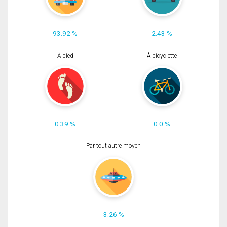
93.92 %
2.43 %
À pied
À bicyclette
0.39 %
0.0 %
Par tout autre moyen
3.26 %