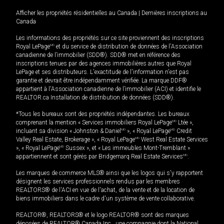
Afficher les propriétés résidentielles au Canada
|
Dernières inscriptions au
Canada
Les informations des propriétés sur ce site proviennent des inscriptions
Royal LePage
MD
et du service de distribution de données de l'Association
canadienne de l’immobilier (SDD®). SDD® met en référence des
inscriptions tenues par des agences immobilières autres que Royal
LePage et ses distributeurs. L'exactitude de l'information n'est pas
garantie et devrait être indépendamment vérifiée. La marque DDF®
appartient à l'Association canadienne de l’immobilier (ACI) et identifie le
REALTOR.ca Installation de distribution de données (SDD®).
*Tous les bureaux sont des propriétés indépendantes. Les bureaux
comprenant la mention « Services immobiliers Royal LePage
MD
Ltée »,
incluant sa division « Johnston & Daniel
MD
», « Royal LePage
MD
Credit
Valley Real Estate, Brokerage », « Royal LePage
MD
West Real Estate Services
», « Royal LePage
MD
Sussex », et « Les immeubles Mont-Tremblant »
appartiennent et sont gérés par Bridgemarq Real Estate Services
MD
.
Les marques de commerce MLS® ainsi que les logos qui s'y rapportent
désignent les services professionnels rendus par les membres
REALTORS® de l'ACI en vue de l'achat, de la vente et de la location de
biens immobiliers dans le cadre d'un système de vente collaborative.
REALTOR®, REALTORS® et le logo REALTOR® sont des marques
déposées de REALTOR® Canada Inc., une compagnie dont la National