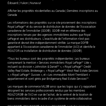
Édouard
|
Yukon
|
Nunavut
Afficher les propriétés résidentielles au Canada
|
Dernières inscriptions au
Canada
Les informations des propriétés sur ce site proviennent des inscriptions
Royal LePage
MD
et du service de distribution de données de l'Association
canadienne de l’immobilier (SDD®). SDD® met en référence des
inscriptions tenues par des agences immobilières autres que Royal
LePage et ses distributeurs. L'exactitude de l'information n'est pas
garantie et devrait être indépendamment vérifiée. La marque DDF®
appartient à l'Association canadienne de l’immobilier (ACI) et identifie le
REALTOR.ca Installation de distribution de données (SDD®).
*Tous les bureaux sont des propriétés indépendantes. Les bureaux
comprenant la mention « Services immobiliers Royal LePage
MD
Ltée »,
incluant sa division « Johnston & Daniel
MD
», « Royal LePage
MD
Credit
Valley Real Estate, Brokerage », « Royal LePage
MD
West Real Estate Services
», « Royal LePage
MD
Sussex », et « Les immeubles Mont-Tremblant »
appartiennent et sont gérés par Bridgemarq Real Estate Services
MD
.
Les marques de commerce MLS® ainsi que les logos qui s'y rapportent
désignent les services professionnels rendus par les membres
REALTORS® de l'ACI en vue de l'achat, de la vente et de la location de
biens immobiliers dans le cadre d'un système de vente collaborative.