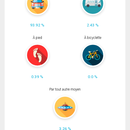
93.92 %
2.43 %
À pied
À bicyclette
0.39 %
0.0 %
Par tout autre moyen
3.26 %