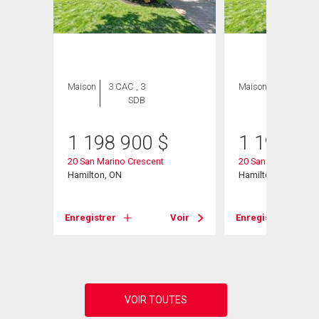
Maison
3 CAC , 3
Maison
3 CAC , 3
SDB
SDB
1 198 900
$
1 198 90
20 San Marino Crescent
20 San Marino Cres
Hamilton, ON
Hamilton, ON
Voir
Enregistrer
Voir
Enregistrer