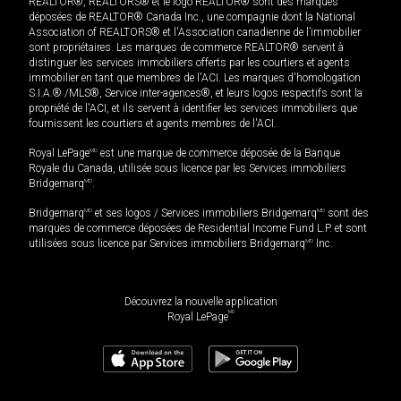
REALTOR®, REALTORS® et le logo REALTOR® sont des marques
déposées de REALTOR® Canada Inc., une compagnie dont la National
Association of REALTORS® et l'Association canadienne de l’immobilier
sont propriétaires. Les marques de commerce REALTOR® servent à
distinguer les services immobiliers offerts par les courtiers et agents
immobilier en tant que membres de l'ACI. Les marques d'homologation
S.I.A.® /MLS®, Service inter-agences®, et leurs logos respectifs sont la
propriété de l'ACI, et ils servent à identifier les services immobiliers que
fournissent les courtiers et agents membres de l'ACI.
Royal LePage
MD
est une marque de commerce déposée de la Banque
Royale du Canada, utilisée sous licence par les Services immobiliers
Bridgemarq
MD
.
Bridgemarq
MD
et ses logos / Services immobiliers Bridgemarq
MD
sont des
marques de commerce déposées de Residential Income Fund L.P. et sont
utilisées sous licence par Services immobiliers Bridgemarq
MD
Inc.
Découvrez la nouvelle application
MD
Royal LePage