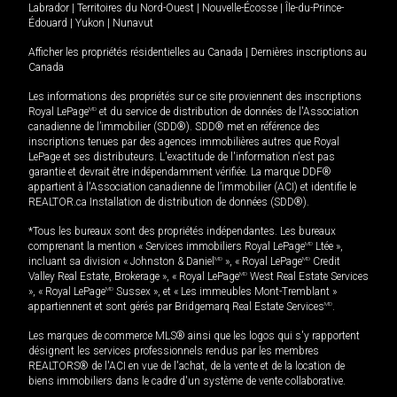
Labrador
|
Territoires du Nord-Ouest
|
Nouvelle-Écosse
|
Île-du-Prince-
Édouard
|
Yukon
|
Nunavut
Afficher les propriétés résidentielles au Canada
|
Dernières inscriptions au
Canada
Les informations des propriétés sur ce site proviennent des inscriptions
Royal LePage
MD
et du service de distribution de données de l'Association
canadienne de l’immobilier (SDD®). SDD® met en référence des
inscriptions tenues par des agences immobilières autres que Royal
LePage et ses distributeurs. L'exactitude de l'information n'est pas
garantie et devrait être indépendamment vérifiée. La marque DDF®
appartient à l'Association canadienne de l’immobilier (ACI) et identifie le
REALTOR.ca Installation de distribution de données (SDD®).
*Tous les bureaux sont des propriétés indépendantes. Les bureaux
comprenant la mention « Services immobiliers Royal LePage
MD
Ltée »,
incluant sa division « Johnston & Daniel
MD
», « Royal LePage
MD
Credit
Valley Real Estate, Brokerage », « Royal LePage
MD
West Real Estate Services
», « Royal LePage
MD
Sussex », et « Les immeubles Mont-Tremblant »
appartiennent et sont gérés par Bridgemarq Real Estate Services
MD
.
Les marques de commerce MLS® ainsi que les logos qui s'y rapportent
désignent les services professionnels rendus par les membres
REALTORS® de l'ACI en vue de l'achat, de la vente et de la location de
biens immobiliers dans le cadre d'un système de vente collaborative.