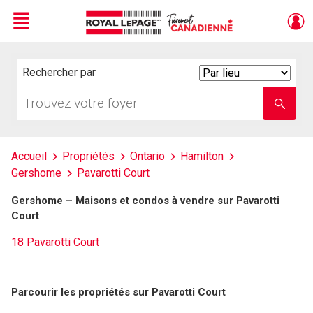
Menu
Live
En Direct
Rechercher par
Search
By
Trouvez
Entrez
votre
le
foyer
nom
de
l'école
Accueil
Propriétés
Ontario
Hamilton
Gershome
Pavarotti Court
Gershome – Maisons et condos à vendre sur Pavarotti
Court
18 Pavarotti Court
Parcourir les propriétés sur Pavarotti Court