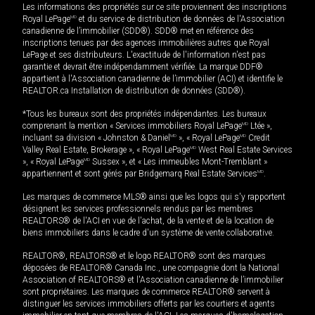
Les informations des propriétés sur ce site proviennent des inscriptions
Royal LePage
MD
et du service de distribution de données de l'Association
canadienne de l’immobilier (SDD®). SDD® met en référence des
inscriptions tenues par des agences immobilières autres que Royal
LePage et ses distributeurs. L'exactitude de l'information n'est pas
garantie et devrait être indépendamment vérifiée. La marque DDF®
appartient à l'Association canadienne de l’immobilier (ACI) et identifie le
REALTOR.ca Installation de distribution de données (SDD®).
*Tous les bureaux sont des propriétés indépendantes. Les bureaux
comprenant la mention « Services immobiliers Royal LePage
MD
Ltée »,
incluant sa division « Johnston & Daniel
MD
», « Royal LePage
MD
Credit
Valley Real Estate, Brokerage », « Royal LePage
MD
West Real Estate Services
», « Royal LePage
MD
Sussex », et « Les immeubles Mont-Tremblant »
appartiennent et sont gérés par Bridgemarq Real Estate Services
MD
.
Les marques de commerce MLS® ainsi que les logos qui s'y rapportent
désignent les services professionnels rendus par les membres
REALTORS® de l'ACI en vue de l'achat, de la vente et de la location de
biens immobiliers dans le cadre d'un système de vente collaborative.
REALTOR®, REALTORS® et le logo REALTOR® sont des marques
déposées de REALTOR® Canada Inc., une compagnie dont la National
Association of REALTORS® et l'Association canadienne de l’immobilier
sont propriétaires. Les marques de commerce REALTOR® servent à
distinguer les services immobiliers offerts par les courtiers et agents