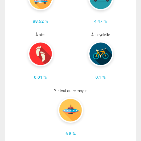
88.62 %
4.47 %
À pied
À bicyclette
0.01 %
0.1 %
Par tout autre moyen
6.8 %