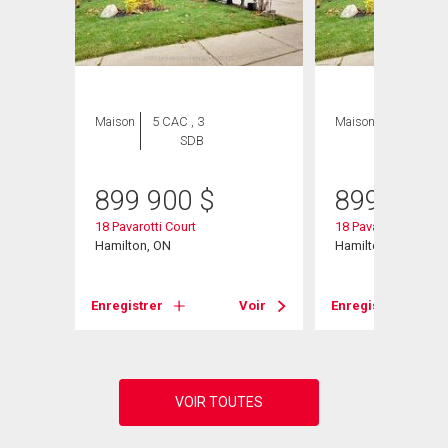
Maison
5 CAC , 3
Maison
4 CAC , 3
SDB
SDB
899 900
$
899 900
45
18 Pavarotti Court
18 Pavarotti Court
Hamilton, ON
Hamilton, ON
Voir
Enregistrer
Voir
Enregistrer