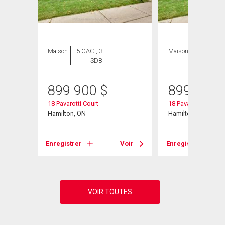
Maison
5 CAC , 3
Maison
4 CAC , 3
SDB
SDB
899 900
$
899 900
18 Pavarotti Court
18 Pavarotti Court
Hamilton, ON
Hamilton, ON
Voir
Enregistrer
Voir
Enregistrer