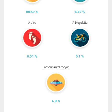
88.62 %
4.47 %
À pied
À bicyclette
0.01 %
0.1 %
Par tout autre moyen
6.8 %