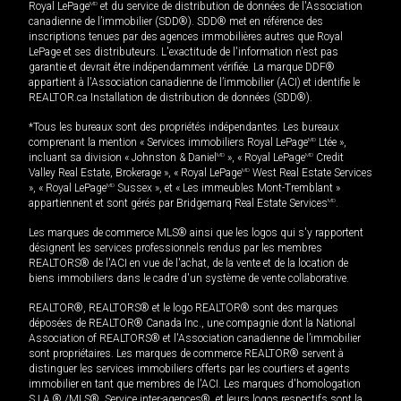
Royal LePage
MD
et du service de distribution de données de l'Association
canadienne de l’immobilier (SDD®). SDD® met en référence des
inscriptions tenues par des agences immobilières autres que Royal
LePage et ses distributeurs. L'exactitude de l'information n'est pas
garantie et devrait être indépendamment vérifiée. La marque DDF®
appartient à l'Association canadienne de l’immobilier (ACI) et identifie le
REALTOR.ca Installation de distribution de données (SDD®).
*Tous les bureaux sont des propriétés indépendantes. Les bureaux
comprenant la mention « Services immobiliers Royal LePage
MD
Ltée »,
incluant sa division « Johnston & Daniel
MD
», « Royal LePage
MD
Credit
Valley Real Estate, Brokerage », « Royal LePage
MD
West Real Estate Services
», « Royal LePage
MD
Sussex », et « Les immeubles Mont-Tremblant »
appartiennent et sont gérés par Bridgemarq Real Estate Services
MD
.
Les marques de commerce MLS® ainsi que les logos qui s'y rapportent
désignent les services professionnels rendus par les membres
REALTORS® de l'ACI en vue de l'achat, de la vente et de la location de
biens immobiliers dans le cadre d'un système de vente collaborative.
REALTOR®, REALTORS® et le logo REALTOR® sont des marques
déposées de REALTOR® Canada Inc., une compagnie dont la National
Association of REALTORS® et l'Association canadienne de l’immobilier
sont propriétaires. Les marques de commerce REALTOR® servent à
distinguer les services immobiliers offerts par les courtiers et agents
immobilier en tant que membres de l'ACI. Les marques d'homologation
S.I.A.® /MLS®, Service inter-agences®, et leurs logos respectifs sont la