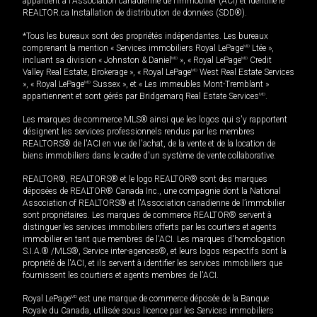
appartient à l'Association canadienne de l’immobilier (ACI) et identifie le
REALTOR.ca Installation de distribution de données (SDD®).
*Tous les bureaux sont des propriétés indépendantes. Les bureaux
comprenant la mention « Services immobiliers Royal LePage
MD
Ltée »,
incluant sa division « Johnston & Daniel
MD
», « Royal LePage
MD
Credit
Valley Real Estate, Brokerage », « Royal LePage
MD
West Real Estate Services
», « Royal LePage
MD
Sussex », et « Les immeubles Mont-Tremblant »
appartiennent et sont gérés par Bridgemarq Real Estate Services
MD
.
Les marques de commerce MLS® ainsi que les logos qui s'y rapportent
désignent les services professionnels rendus par les membres
REALTORS® de l'ACI en vue de l'achat, de la vente et de la location de
biens immobiliers dans le cadre d'un système de vente collaborative.
REALTOR®, REALTORS® et le logo REALTOR® sont des marques
déposées de REALTOR® Canada Inc., une compagnie dont la National
Association of REALTORS® et l'Association canadienne de l’immobilier
sont propriétaires. Les marques de commerce REALTOR® servent à
distinguer les services immobiliers offerts par les courtiers et agents
immobilier en tant que membres de l'ACI. Les marques d'homologation
S.I.A.® /MLS®, Service inter-agences®, et leurs logos respectifs sont la
propriété de l'ACI, et ils servent à identifier les services immobiliers que
fournissent les courtiers et agents membres de l'ACI.
Royal LePage
MD
est une marque de commerce déposée de la Banque
Royale du Canada, utilisée sous licence par les Services immobiliers