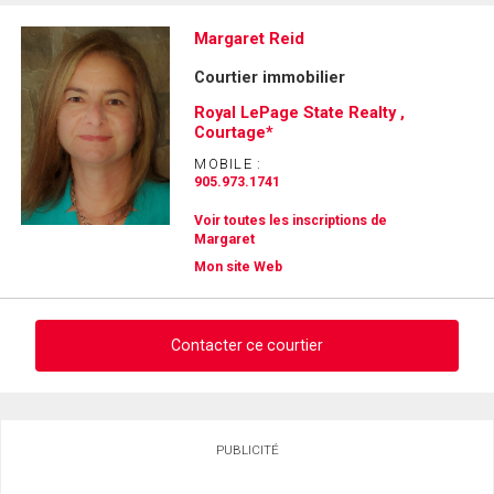
Margaret Reid
Courtier immobilier
Royal LePage State Realty ,
Courtage*
MOBILE :
905.973.1741
Voir toutes les inscriptions de
Margaret
Mon site Web
Contacter ce courtier
Demander des infos sur cette inscription
PUBLICITÉ
Prénom
et