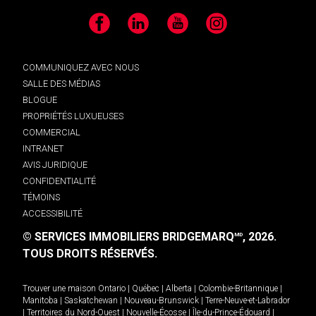
Facebook
LinkedIn
YouTube
Instagram
COMMUNIQUEZ AVEC NOUS
SALLE DES MÉDIAS
BLOGUE
PROPRIÉTÉS LUXUEUSES
COMMERCIAL
INTRANET
AVIS JURIDIQUE
CONFIDENTIALITÉ
TÉMOINS
ACCESSIBILITÉ
© SERVICES IMMOBILIERS BRIDGEMARQ
, 2026.
MD
TOUS DROITS RÉSERVÉS.
Trouver une maison
Ontario
|
Québec
|
Alberta
|
Colombie-Britannique
|
Manitoba
|
Saskatchewan
|
Nouveau-Brunswick
|
Terre-Neuve-et-Labrador
|
Territoires du Nord-Ouest
|
Nouvelle-Écosse
|
Île-du-Prince-Édouard
|