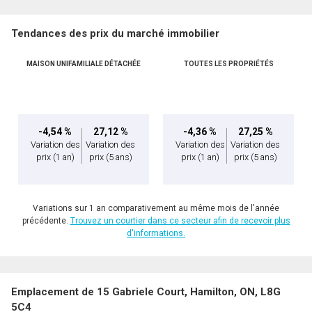
Tendances des prix du marché immobilier
MAISON UNIFAMILIALE DÉTACHÉE
TOUTES LES PROPRIÉTÉS
-4,54 %
27,12 %
-4,36 %
27,25 %
Variation des
Variation des
Variation des
Variation des
prix
(1 an)
prix
(5 ans)
prix
(1 an)
prix
(5 ans)
Variations sur 1 an comparativement au même mois de l'année
précédente.
Trouvez un courtier dans ce secteur afin de recevoir plus
d'informations.
Emplacement de 15 Gabriele Court, Hamilton, ON, L8G
5C4