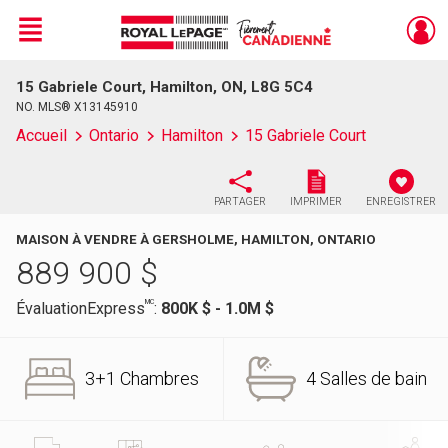
Menu
15 Gabriele Court, Hamilton, ON, L8G 5C4
Live
En Direct
NO. MLS® X13145910
Accueil
Ontario
Hamilton
15 Gabriele Court
PARTAGER
IMPRIMER
ENREGISTRER
MAISON À VENDRE À GERSHOLME, HAMILTON, ONTARIO
889 900
$
MC
ÉvaluationExpress
:
800K $ - 1.0M $
3+1 Chambres
4 Salles de bain