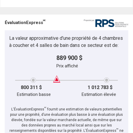
Nom
Courriel
MC
ÉvaluationExpress
Téléphone
(Optionnel)
La valeur approximative d'une propriété de 4 chambres
Message
à coucher et 4 salles de bain dans ce secteur est de:
889 900 $
Prix affiché
800 311 $
1 012 783 $
Estimation basse
Estimation élevée
MC
L'ÉvaluationExpress
fournit une estimation de valeurs potentielles
pour une propriété, d’une évaluation plus basse à une évaluation plus
élevée, fondée sur la valeur marchande actuelle, de même que sur
des données propres au marché local ainsi que sur les
MC
En cliquant sur le bouton « soumettre », vous consentez à nos conditions d'utilisation et
renseignements disponibles sur la propriété. L'ÉvaluationExpress
ne