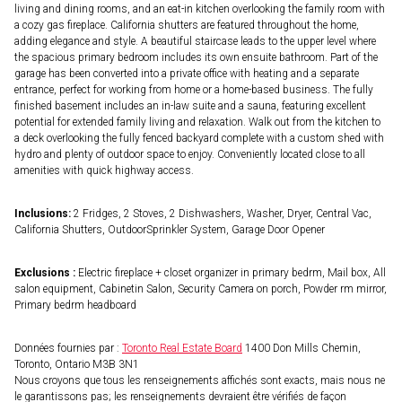
living and dining rooms, and an eat-in kitchen overlooking the family room with
a cozy gas fireplace. California shutters are featured throughout the home,
adding elegance and style. A beautiful staircase leads to the upper level where
the spacious primary bedroom includes its own ensuite bathroom. Part of the
garage has been converted into a private office with heating and a separate
entrance, perfect for working from home or a home-based business. The fully
finished basement includes an in-law suite and a sauna, featuring excellent
potential for extended family living and relaxation. Walk out from the kitchen to
a deck overlooking the fully fenced backyard complete with a custom shed with
hydro and plenty of outdoor space to enjoy. Conveniently located close to all
amenities with quick highway access.
Inclusions:
2 Fridges, 2 Stoves, 2 Dishwashers, Washer, Dryer, Central Vac,
California Shutters, OutdoorSprinkler System, Garage Door Opener
Exclusions :
Electric fireplace + closet organizer in primary bedrm, Mail box, All
salon equipment, Cabinetin Salon, Security Camera on porch, Powder rm mirror,
Primary bedrm headboard
Données fournies par :
Toronto Real Estate Board
1400 Don Mills Chemin,
Toronto, Ontario M3B 3N1
Nous croyons que tous les renseignements affichés sont exacts, mais nous ne
le garantissons pas; les renseignements devraient être vérifiés de façon