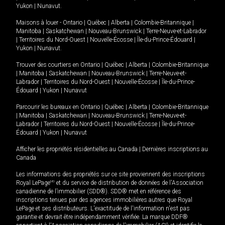
Yukon
|
Nunavut
.
Maisons à louer -
Ontario
|
Québec
|
Alberta
|
Colombie-Britannique
|
Manitoba
|
Saskatchewan
|
Nouveau-Brunswick
|
Terre-Neuve-et-Labrador
|
Territoires du Nord-Ouest
|
Nouvelle-Écosse
|
Île-du-Prince-Édouard
|
Yukon
|
Nunavut
.
Trouver des courtiers en
Ontario
|
Québec
|
Alberta
|
Colombie-Britannique
|
Manitoba
|
Saskatchewan
|
Nouveau-Brunswick
|
Terre-Neuve-et-
Labrador
|
Territoires du Nord-Ouest
|
Nouvelle-Écosse
|
Île-du-Prince-
Édouard
|
Yukon
|
Nunavut
Parcourir les bureaux en
Ontario
|
Québec
|
Alberta
|
Colombie-Britannique
|
Manitoba
|
Saskatchewan
|
Nouveau-Brunswick
|
Terre-Neuve-et-
Labrador
|
Territoires du Nord-Ouest
|
Nouvelle-Écosse
|
Île-du-Prince-
Édouard
|
Yukon
|
Nunavut
Afficher les propriétés résidentielles au Canada
|
Dernières inscriptions au
Canada
Les informations des propriétés sur ce site proviennent des inscriptions
Royal LePage
MD
et du service de distribution de données de l'Association
canadienne de l’immobilier (SDD®). SDD® met en référence des
inscriptions tenues par des agences immobilières autres que Royal
LePage et ses distributeurs. L'exactitude de l'information n'est pas
garantie et devrait être indépendamment vérifiée. La marque DDF®