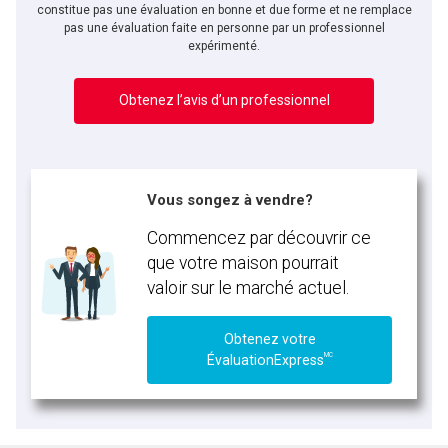
vous nous fournissez l'autorisation écrite de communiquer avec vous.
constitue pas une évaluation en bonne et due forme et ne remplace
pas une évaluation faite en personne par un professionnel
expérimenté.
Obtenez l’avis d’un professionnel
Vous songez à vendre?
Commencez par découvrir ce
que votre maison pourrait
valoir sur le marché actuel.
Obtenez votre
MC
ÉvaluationExpress