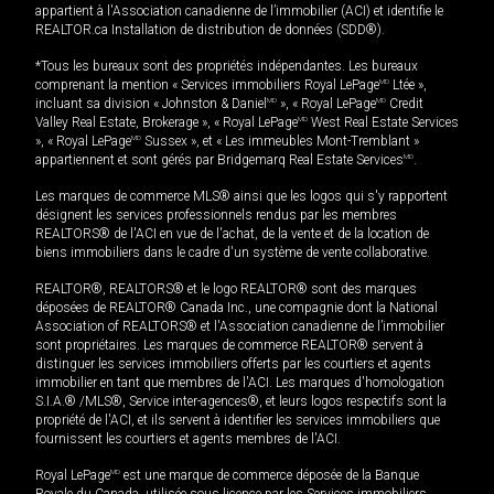
appartient à l'Association canadienne de l’immobilier (ACI) et identifie le
REALTOR.ca Installation de distribution de données (SDD®).
*Tous les bureaux sont des propriétés indépendantes. Les bureaux
comprenant la mention « Services immobiliers Royal LePage
MD
Ltée »,
incluant sa division « Johnston & Daniel
MD
», « Royal LePage
MD
Credit
Valley Real Estate, Brokerage », « Royal LePage
MD
West Real Estate Services
», « Royal LePage
MD
Sussex », et « Les immeubles Mont-Tremblant »
appartiennent et sont gérés par Bridgemarq Real Estate Services
MD
.
Les marques de commerce MLS® ainsi que les logos qui s'y rapportent
désignent les services professionnels rendus par les membres
REALTORS® de l'ACI en vue de l'achat, de la vente et de la location de
biens immobiliers dans le cadre d'un système de vente collaborative.
REALTOR®, REALTORS® et le logo REALTOR® sont des marques
déposées de REALTOR® Canada Inc., une compagnie dont la National
Association of REALTORS® et l'Association canadienne de l’immobilier
sont propriétaires. Les marques de commerce REALTOR® servent à
distinguer les services immobiliers offerts par les courtiers et agents
immobilier en tant que membres de l'ACI. Les marques d'homologation
S.I.A.® /MLS®, Service inter-agences®, et leurs logos respectifs sont la
propriété de l'ACI, et ils servent à identifier les services immobiliers que
fournissent les courtiers et agents membres de l'ACI.
Royal LePage
MD
est une marque de commerce déposée de la Banque