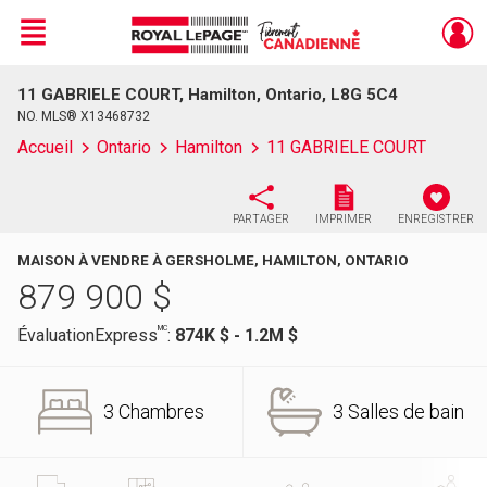
Menu
11 GABRIELE COURT, Hamilton, Ontario, L8G 5C4
Live
En Direct
NO. MLS® X13468732
Accueil
Ontario
Hamilton
11 GABRIELE COURT
PARTAGER
IMPRIMER
ENREGISTRER
MAISON À VENDRE À GERSHOLME, HAMILTON, ONTARIO
879 900
$
MC
ÉvaluationExpress
:
874K $ - 1.2M $
3 Chambres
3 Salles de bain