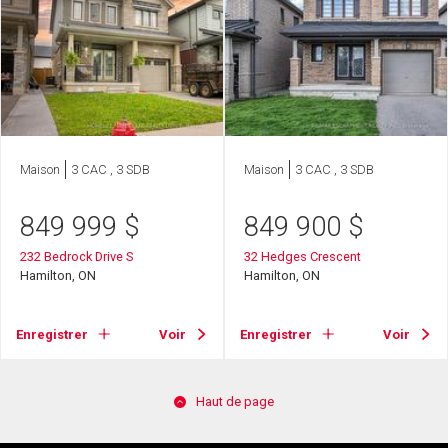
Maison
3 CAC , 3 SDB
Maison
3 CAC , 3 SDB
849 999
$
849 900
$
232 Bedrock Drive S
32 Hedges Crescent
Hamilton, ON
Hamilton, ON
Enregistrer
Voir
Enregistrer
Voir
Haut de page