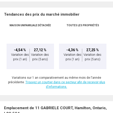
Tendances des prix du marché immobilier
MAISON UNIFAMILIALE DÉTACHÉE
TOUTES LES PROPRIÉTÉS
-4,54 %
27,12 %
-4,36 %
27,25 %
Variation des
Variation des
Variation des
Variation des
prix
(1 an)
prix
(5 ans)
prix
(1 an)
prix
(5 ans)
Variations sur 1 an comparativement au même mois de l'année
précédente.
Trouvez un courtier dans ce secteur afin de recevoir plus
d'informations.
Emplacement de 11 GABRIELE COURT, Hamilton, Ontario,