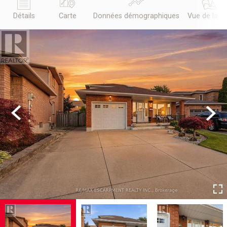
Détails
Carte
Données démographiques
Vue de la r
Previous
Next