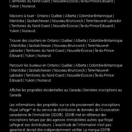
|
Territoires du Nord-Ouest
|
Nouvelle-Écosse
|
Île-du-Prince-Édouard
|
Yukon
|
Nunavut
.
Maisons à louer -
Ontario
|
Québec
|
Alberta
|
Colombie-Britannique
|
Manitoba
|
Saskatchewan
|
Nouveau-Brunswick
|
Terre-Neuve-et-Labrador
|
Territoires du Nord-Ouest
|
Nouvelle-Écosse
|
Île-du-Prince-Édouard
|
Yukon
|
Nunavut
.
Trouver des courtiers en
Ontario
|
Québec
|
Alberta
|
Colombie-Britannique
|
Manitoba
|
Saskatchewan
|
Nouveau-Brunswick
|
Terre-Neuve-et-
Labrador
|
Territoires du Nord-Ouest
|
Nouvelle-Écosse
|
Île-du-Prince-
Édouard
|
Yukon
|
Nunavut
Parcourir les bureaux en
Ontario
|
Québec
|
Alberta
|
Colombie-Britannique
|
Manitoba
|
Saskatchewan
|
Nouveau-Brunswick
|
Terre-Neuve-et-
Labrador
|
Territoires du Nord-Ouest
|
Nouvelle-Écosse
|
Île-du-Prince-
Édouard
|
Yukon
|
Nunavut
Afficher les propriétés résidentielles au Canada
|
Dernières inscriptions au
Canada
Les informations des propriétés sur ce site proviennent des inscriptions
Royal LePage
MD
et du service de distribution de données de l'Association
canadienne de l’immobilier (SDD®). SDD® met en référence des
inscriptions tenues par des agences immobilières autres que Royal
LePage et ses distributeurs. L'exactitude de l'information n'est pas
garantie et devrait être indépendamment vérifiée. La marque DDF®