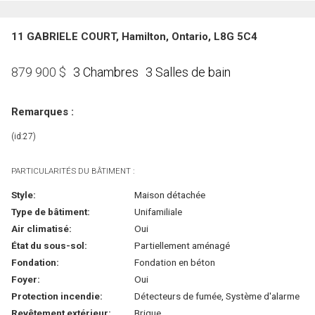
11 GABRIELE COURT, Hamilton, Ontario, L8G 5C4
3 Chambres
3 Salles de bain
879 900
$
Remarques :
(id:27)
PARTICULARITÉS DU BÂTIMENT :
Style:
Maison détachée
Type de bâtiment:
Unifamiliale
Air climatisé:
Oui
État du sous-sol:
Partiellement aménagé
Fondation:
Fondation en béton
Foyer:
Oui
Protection incendie:
Détecteurs de fumée, Système d'alarme
Revêtement extérieur:
Brique