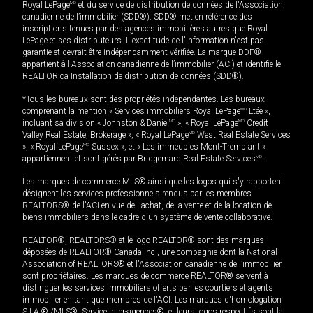
Royal LePage
MD
et du service de distribution de données de l'Association
canadienne de l’immobilier (SDD®). SDD® met en référence des
inscriptions tenues par des agences immobilières autres que Royal
LePage et ses distributeurs. L'exactitude de l'information n'est pas
garantie et devrait être indépendamment vérifiée. La marque DDF®
appartient à l'Association canadienne de l’immobilier (ACI) et identifie le
REALTOR.ca Installation de distribution de données (SDD®).
*Tous les bureaux sont des propriétés indépendantes. Les bureaux
comprenant la mention « Services immobiliers Royal LePage
MD
Ltée »,
incluant sa division « Johnston & Daniel
MD
», « Royal LePage
MD
Credit
Valley Real Estate, Brokerage », « Royal LePage
MD
West Real Estate Services
», « Royal LePage
MD
Sussex », et « Les immeubles Mont-Tremblant »
appartiennent et sont gérés par Bridgemarq Real Estate Services
MD
.
Les marques de commerce MLS® ainsi que les logos qui s'y rapportent
désignent les services professionnels rendus par les membres
REALTORS® de l'ACI en vue de l'achat, de la vente et de la location de
biens immobiliers dans le cadre d'un système de vente collaborative.
REALTOR®, REALTORS® et le logo REALTOR® sont des marques
déposées de REALTOR® Canada Inc., une compagnie dont la National
Association of REALTORS® et l'Association canadienne de l’immobilier
sont propriétaires. Les marques de commerce REALTOR® servent à
distinguer les services immobiliers offerts par les courtiers et agents
immobilier en tant que membres de l'ACI. Les marques d'homologation
S.I.A.® /MLS®, Service inter-agences®, et leurs logos respectifs sont la