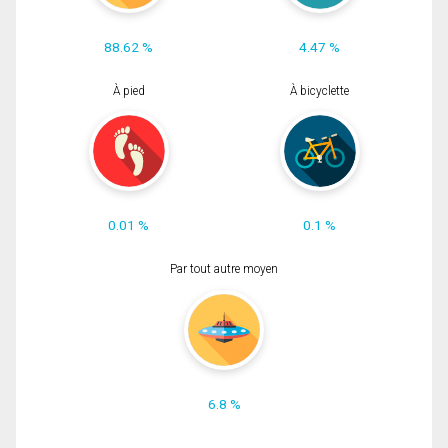
88.62 %
4.47 %
À pied
À bicyclette
0.01 %
0.1 %
Par tout autre moyen
6.8 %