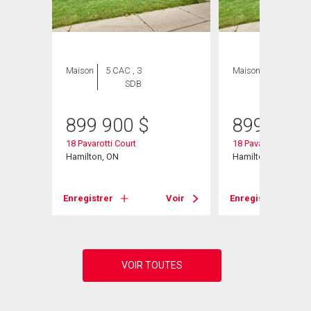
Maison
5 CAC , 3
Maison
4 CAC , 3
SDB
SDB
899 900
$
899 900
18 Pavarotti Court
18 Pavarotti Court
Hamilton, ON
Hamilton, ON
Voir
Enregistrer
Voir
Enregistrer