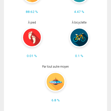
88.62 %
4.47 %
À pied
À bicyclette
0.01 %
0.1 %
Par tout autre moyen
6.8 %