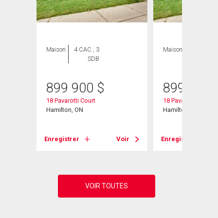
Maison
4 CAC , 3
Maison
5 CAC , 3
SDB
SDB
899 900
$
899 900
45
18 Pavarotti Court
18 Pavarotti Court
Hamilton, ON
Hamilton, ON
Voir
Enregistrer
Voir
Enregistrer