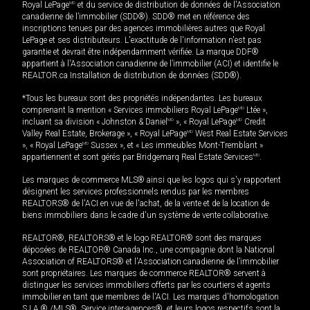
Royal LePage
MD
et du service de distribution de données de l'Association
canadienne de l’immobilier (SDD®). SDD® met en référence des
inscriptions tenues par des agences immobilières autres que Royal
LePage et ses distributeurs. L'exactitude de l'information n'est pas
garantie et devrait être indépendamment vérifiée. La marque DDF®
appartient à l'Association canadienne de l’immobilier (ACI) et identifie le
REALTOR.ca Installation de distribution de données (SDD®).
*Tous les bureaux sont des propriétés indépendantes. Les bureaux
comprenant la mention « Services immobiliers Royal LePage
MD
Ltée »,
incluant sa division « Johnston & Daniel
MD
», « Royal LePage
MD
Credit
Valley Real Estate, Brokerage », « Royal LePage
MD
West Real Estate Services
», « Royal LePage
MD
Sussex », et « Les immeubles Mont-Tremblant »
appartiennent et sont gérés par Bridgemarq Real Estate Services
MD
.
Les marques de commerce MLS® ainsi que les logos qui s'y rapportent
désignent les services professionnels rendus par les membres
REALTORS® de l'ACI en vue de l'achat, de la vente et de la location de
biens immobiliers dans le cadre d'un système de vente collaborative.
REALTOR®, REALTORS® et le logo REALTOR® sont des marques
déposées de REALTOR® Canada Inc., une compagnie dont la National
Association of REALTORS® et l'Association canadienne de l’immobilier
sont propriétaires. Les marques de commerce REALTOR® servent à
distinguer les services immobiliers offerts par les courtiers et agents
immobilier en tant que membres de l'ACI. Les marques d'homologation
S.I.A.® /MLS®, Service inter-agences®, et leurs logos respectifs sont la