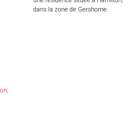
une résidence située à Hamilton,
dans la zone de Gershome.
on,