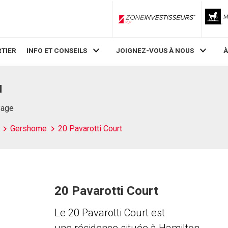
ZoneInvestisseurs RLP
TIER
INFO ET CONSEILS
JOIGNEZ-VOUS À NOUS
À
N
Page
Gershome
20 Pavarotti Court
20 Pavarotti Court
Le 20 Pavarotti Court est