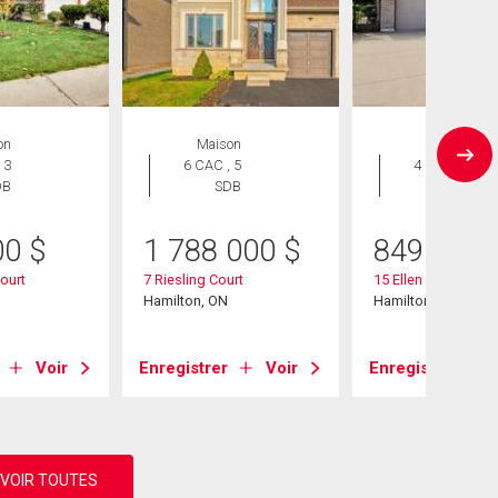
on
Maison
Maison
 3
6 CAC , 5
4 CAC , 2
DB
SDB
SDB
00
$
1 788 000
$
849 000
Court
7 Riesling Court
15 Ellen Avenue
Hamilton, ON
Hamilton, ON
Voir
Enregistrer
Voir
Enregistrer