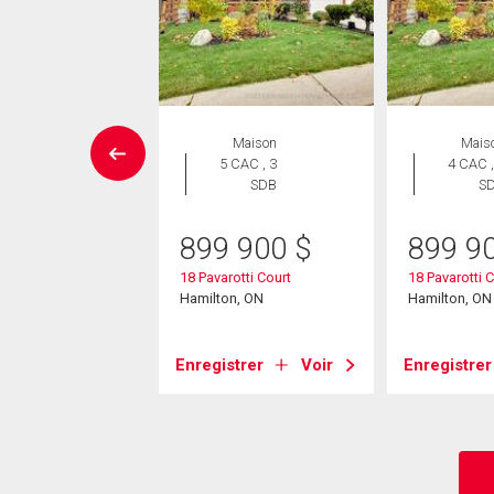
aison en
Maison
Mais
rangée
5 CAC , 3
4 CAC ,
 CAC , 3
SDB
S
SDB
899 900
$
899 9
9 900
$
18 Pavarotti Court
18 Pavarotti 
37 King Street E
Hamilton, ON
Hamilton, ON
on, ON
Enregistrer
Voir
Enregistrer
strer
Voir