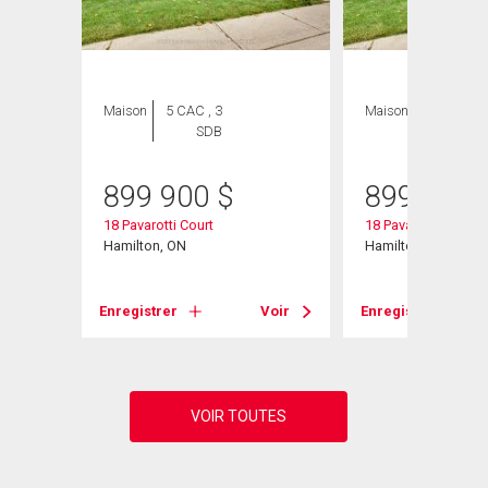
Maison
5 CAC , 3
Maison
4 CAC , 3
SDB
SDB
899 900
$
899 900
45
18 Pavarotti Court
18 Pavarotti Court
Hamilton, ON
Hamilton, ON
Voir
Enregistrer
Voir
Enregistrer