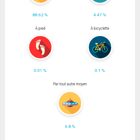
88.62 %
4.47 %
À pied
À bicyclette
0.01 %
0.1 %
Par tout autre moyen
6.8 %