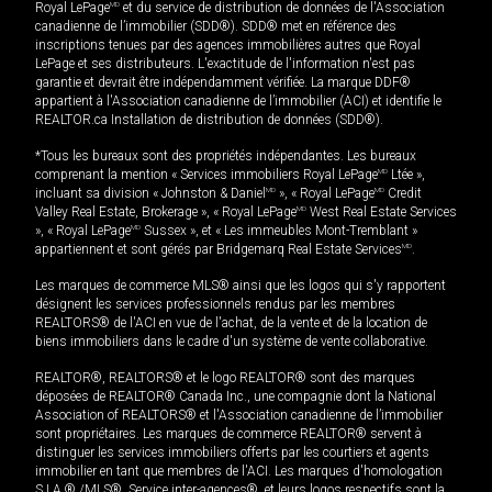
Royal LePage
MD
et du service de distribution de données de l'Association
canadienne de l’immobilier (SDD®). SDD® met en référence des
inscriptions tenues par des agences immobilières autres que Royal
LePage et ses distributeurs. L'exactitude de l'information n'est pas
garantie et devrait être indépendamment vérifiée. La marque DDF®
appartient à l'Association canadienne de l’immobilier (ACI) et identifie le
REALTOR.ca Installation de distribution de données (SDD®).
*Tous les bureaux sont des propriétés indépendantes. Les bureaux
comprenant la mention « Services immobiliers Royal LePage
MD
Ltée »,
incluant sa division « Johnston & Daniel
MD
», « Royal LePage
MD
Credit
Valley Real Estate, Brokerage », « Royal LePage
MD
West Real Estate Services
», « Royal LePage
MD
Sussex », et « Les immeubles Mont-Tremblant »
appartiennent et sont gérés par Bridgemarq Real Estate Services
MD
.
Les marques de commerce MLS® ainsi que les logos qui s'y rapportent
désignent les services professionnels rendus par les membres
REALTORS® de l'ACI en vue de l'achat, de la vente et de la location de
biens immobiliers dans le cadre d'un système de vente collaborative.
REALTOR®, REALTORS® et le logo REALTOR® sont des marques
déposées de REALTOR® Canada Inc., une compagnie dont la National
Association of REALTORS® et l'Association canadienne de l’immobilier
sont propriétaires. Les marques de commerce REALTOR® servent à
distinguer les services immobiliers offerts par les courtiers et agents
immobilier en tant que membres de l'ACI. Les marques d'homologation
S.I.A.® /MLS®, Service inter-agences®, et leurs logos respectifs sont la