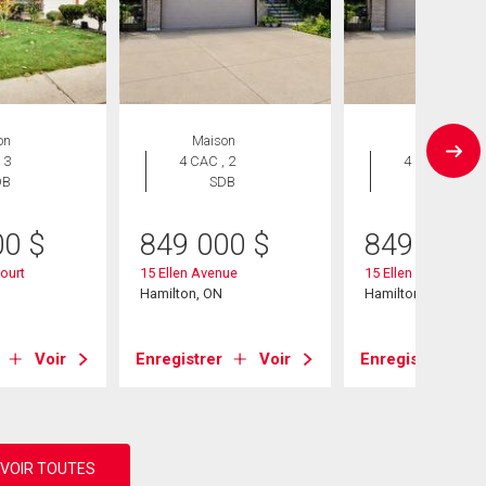
on
Maison
Maison
 3
4 CAC , 2
4 CAC , 2
DB
SDB
SDB
00
$
849 000
$
849 000
Court
15 Ellen Avenue
15 Ellen Avenue
Hamilton, ON
Hamilton, ON
Voir
Enregistrer
Voir
Enregistrer