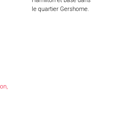
Hamilton et basé dans
le quartier Gershome.
on,