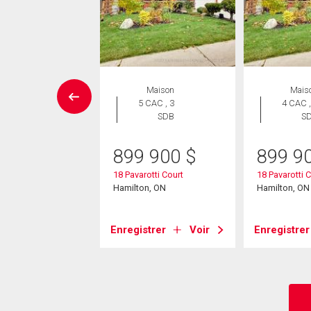
aison en
Maison
Mais
rangée
5 CAC , 3
4 CAC ,
 CAC , 3
SDB
S
SDB
899 900
$
899 9
9 900
$
18 Pavarotti Court
18 Pavarotti 
37 King Street E
Hamilton, ON
Hamilton, ON
on, ON
Enregistrer
Voir
Enregistrer
strer
Voir