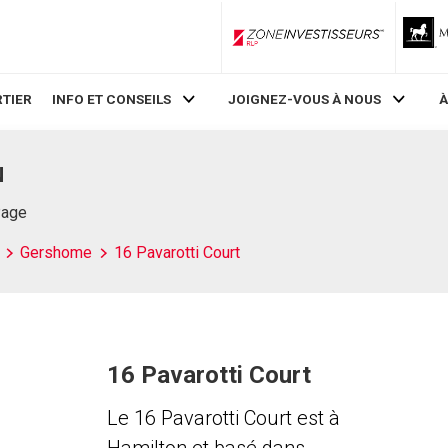
ZoneInvestisseurs RLP
TIER
INFO ET CONSEILS
JOIGNEZ-VOUS À NOUS
À
N
Page
Gershome
16 Pavarotti Court
16 Pavarotti Court
Le 16 Pavarotti Court est à