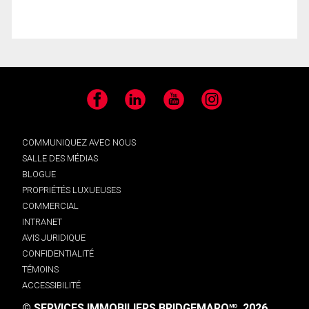
Facebook
LinkedIn
YouTube
Instagram
COMMUNIQUEZ AVEC NOUS
SALLE DES MÉDIAS
BLOGUE
PROPRIÉTÉS LUXUEUSES
COMMERCIAL
INTRANET
AVIS JURIDIQUE
CONFIDENTIALITÉ
TÉMOINS
ACCESSIBILITÉ
© SERVICES IMMOBILIERS BRIDGEMARQ
, 2026.
MD