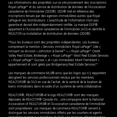
Les informations des propriétés sur ce site proviennent des inscriptions
Royal LePage
MD
et du service de distribution de données de l'Association
canadienne de l’immobilier (SDD®). SDD® met en référence des
inscriptions tenues par des agences immobilières autres que Royal
LePage et ses distributeurs. L'exactitude de l'information n'est pas
garantie et devrait être indépendamment vérifiée. La marque DDF®
appartient à l'Association canadienne de l’immobilier (ACI) et identifie le
REALTOR.ca Installation de distribution de données (SDD®).
*Tous les bureaux sont des propriétés indépendantes. Les bureaux
comprenant la mention « Services immobiliers Royal LePage
MD
Ltée »,
incluant sa division « Johnston & Daniel
MD
», « Royal LePage
MD
Credit
Valley Real Estate, Brokerage », « Royal LePage
MD
West Real Estate Services
», « Royal LePage
MD
Sussex », et « Les immeubles Mont-Tremblant »
appartiennent et sont gérés par Bridgemarq Real Estate Services
MD
.
Les marques de commerce MLS® ainsi que les logos qui s'y rapportent
désignent les services professionnels rendus par les membres
REALTORS® de l'ACI en vue de l'achat, de la vente et de la location de
biens immobiliers dans le cadre d'un système de vente collaborative.
REALTOR®, REALTORS® et le logo REALTOR® sont des marques
déposées de REALTOR® Canada Inc., une compagnie dont la National
Association of REALTORS® et l'Association canadienne de l’immobilier
sont propriétaires. Les marques de commerce REALTOR® servent à
distinguer les services immobiliers offerts par les courtiers et agents