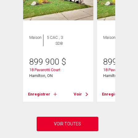
Maison
5 CAC , 3
Maison
4 CAC , 3
SDB
SDB
899 900
$
899 900
45
18 Pavarotti Court
18 Pavarotti Court
Hamilton, ON
Hamilton, ON
Voir
Enregistrer
Voir
Enregistrer