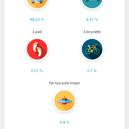
88.62 %
4.47 %
À pied
À bicyclette
0.01 %
0.1 %
Par tout autre moyen
6.8 %