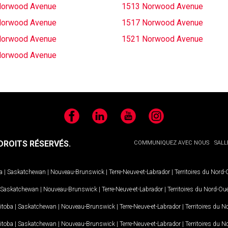
Norwood Avenue
1513 Norwood Avenue
Norwood Avenue
1517 Norwood Avenue
Norwood Avenue
1521 Norwood Avenue
Norwood Avenue
Facebook
LinkedIn
YouTube
Instagram
ROITS RÉSERVÉS.
COMMUNIQUEZ AVEC NOUS
SALL
a
|
Saskatchewan
|
Nouveau-Brunswick
|
Terre-Neuve-et-Labrador
|
Territoires du Nord
Saskatchewan
|
Nouveau-Brunswick
|
Terre-Neuve-et-Labrador
|
Territoires du Nord-Ou
itoba
|
Saskatchewan
|
Nouveau-Brunswick
|
Terre-Neuve-et-Labrador
|
Territoires du 
itoba
|
Saskatchewan
|
Nouveau-Brunswick
|
Terre-Neuve-et-Labrador
|
Territoires du 