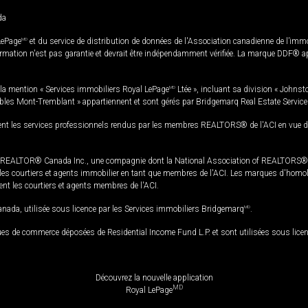
da
LePage
MD
et du service de distribution de données de l'Association canadienne de l’im
rmation n'est pas garantie et devrait être indépendamment vérifiée. La marque DDF® appa
la mention « Services immobiliers Royal LePage
MD
Ltée », incluant sa division « Johnst
bles Mont-Tremblant » appartiennent et sont gérés par Bridgemarq Real Estate Servic
 les services professionnels rendus par les membres REALTORS® de l'ACI en vue de l'a
TOR® Canada Inc., une compagnie dont la National Association of REALTORS® et l'
s courtiers et agents immobilier en tant que membres de l'ACI. Les marques d'homolog
ssent les courtiers et agents membres de l'ACI.
da, utilisée sous licence par les Services immobiliers Bridgemarq
MD
.
s de commerce déposées de Residential Income Fund L.P. et sont utilisées sous lice
Découvrez la nouvelle application
MD
Royal LePage