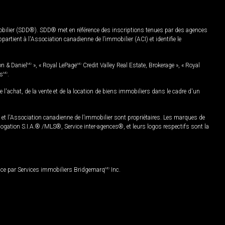
mobilier (SDD®). SDD® met en référence des inscriptions tenues par des agences
rtient à l'Association canadienne de l’immobilier (ACI) et identifie le
on & Daniel
MD
», « Royal LePage
MD
Credit Valley Real Estate, Brokerage », « Royal
es
MD
.
chat, de la vente et de la location de biens immobiliers dans le cadre d'un
Association canadienne de l’immobilier sont propriétaires. Les marques de
ation S.I.A.® /MLS®, Service inter-agences®, et leurs logos respectifs sont la
nce par Services immobiliers Bridgemarq
MD
Inc.