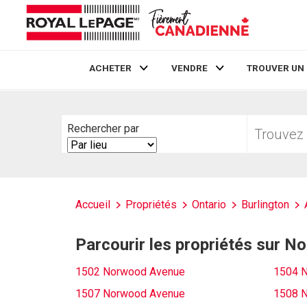
ACHETER
VENDRE
TROUVER UN
Live
En Direct
Trouvez
Rechercher par
votre
Search
foyer
By
Accueil
Propriétés
Ontario
Burlington
Parcourir les propriétés sur 
1502 Norwood Avenue
1504 
1507 Norwood Avenue
1508 