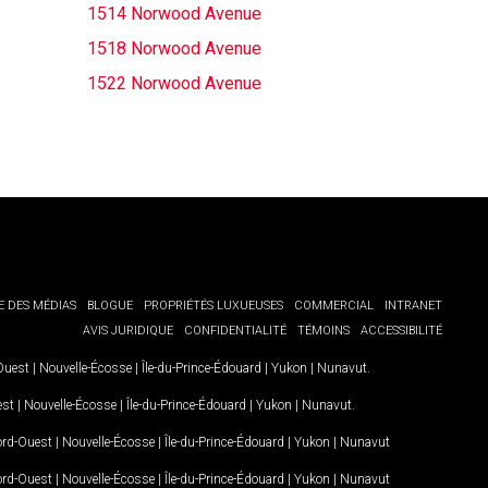
1514 Norwood Avenue
1518 Norwood Avenue
1522 Norwood Avenue
E DES MÉDIAS
BLOGUE
PROPRIÉTÉS LUXUEUSES
COMMERCIAL
INTRANET
AVIS JURIDIQUE
CONFIDENTIALITÉ
TÉMOINS
ACCESSIBILITÉ
-Ouest
|
Nouvelle-Écosse
|
Île-du-Prince-Édouard
|
Yukon
|
Nunavut
.
est
|
Nouvelle-Écosse
|
Île-du-Prince-Édouard
|
Yukon
|
Nunavut
.
Nord-Ouest
|
Nouvelle-Écosse
|
Île-du-Prince-Édouard
|
Yukon
|
Nunavut
Nord-Ouest
|
Nouvelle-Écosse
|
Île-du-Prince-Édouard
|
Yukon
|
Nunavut