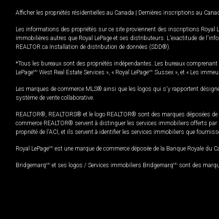
Afficher les propriétés résidentielles au Canada
|
Dernières inscriptions au Cana
Les informations des propriétés sur ce site proviennent des inscriptions Royal 
immobilières autres que Royal LePage et ses distributeurs. L'exactitude de l'info
REALTOR.ca Installation de distribution de données (SDD®).
*Tous les bureaux sont des propriétés indépendantes. Les bureaux comprenant 
LePage
MD
West Real Estate Services », « Royal LePage
MD
Sussex », et « Les immeu
Les marques de commerce MLS® ainsi que les logos qui s'y rapportent désignent
système de vente collaborative.
REALTOR®, REALTORS® et le logo REALTOR® sont des marques déposées de REAL
commerce REALTOR® servent à distinguer les services immobiliers offerts par le
propriété de l'ACI, et ils servent à identifier les services immobiliers que fourni
Royal LePage
MD
est une marque de commerce déposée de la Banque Royale du Cana
Bridgemarq
MD
et ses logos / Services immobiliers Bridgemarq
MD
sont des marque