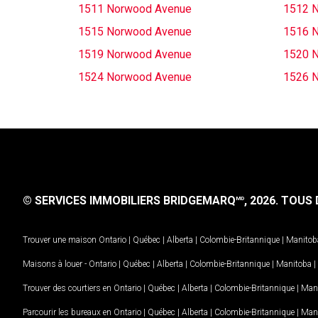
1511 Norwood Avenue
1512 
1515 Norwood Avenue
1516 
1519 Norwood Avenue
1520 
1524 Norwood Avenue
1526 
© SERVICES IMMOBILIERS BRIDGEMARQ
, 2026.
TOUS D
MD
Trouver une maison
Ontario
|
Québec
|
Alberta
|
Colombie-Britannique
|
Manitob
Maisons à louer -
Ontario
|
Québec
|
Alberta
|
Colombie-Britannique
|
Manitoba
|
Trouver des courtiers en
Ontario
|
Québec
|
Alberta
|
Colombie-Britannique
|
Man
Parcourir les bureaux en
Ontario
|
Québec
|
Alberta
|
Colombie-Britannique
|
Man