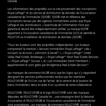
Canada
Les informations des propriétés sur ce site proviennent des inscriptions
Royal LePage
MD
et du service de distribution de données de l'Association
canadienne de l’immobilier (SDD®). SDD® met en référence des
inscriptions tenues par des agences immobilières autres que Royal
LePage et ses distributeurs. L'exactitude de l'information n'est pas
garantie et devrait être indépendamment vérifiée. La marque DDF®
appartient à l'Association canadienne de l’immobilier (ACI) et identifie le
REALTOR.ca Installation de distribution de données (SDD®).
*Tous les bureaux sont des propriétés indépendantes. Les bureaux
comprenant la mention « Services immobiliers Royal LePage
MD
Ltée »,
incluant sa division « Johnston & Daniel
MD
», « Royal LePage
MD
Credit
Valley Real Estate, Brokerage », « Royal LePage
MD
West Real Estate Services
», « Royal LePage
MD
Sussex », et « Les immeubles Mont-Tremblant »
appartiennent et sont gérés par Bridgemarq Real Estate Services
MD
.
Les marques de commerce MLS® ainsi que les logos qui s'y rapportent
désignent les services professionnels rendus par les membres
REALTORS® de l'ACI en vue de l'achat, de la vente et de la location de
biens immobiliers dans le cadre d'un système de vente collaborative.
REALTOR®, REALTORS® et le logo REALTOR® sont des marques
déposées de REALTOR® Canada Inc., une compagnie dont la National
Association of REALTORS® et l'Association canadienne de l’immobilier
sont propriétaires. Les marques de commerce REALTOR® servent à