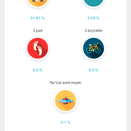
91.81 %
5.09 %
À pied
À bicyclette
0.0 %
0.0 %
Par tout autre moyen
3.1 %