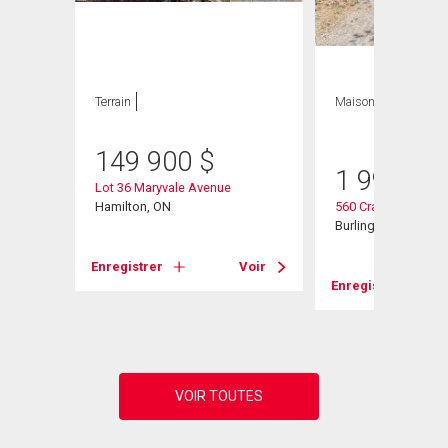
Terrain
Maison
3 CAC , 3
SDB
149 900
$
1 999 00
Lot 36 Maryvale Avenue
d W
Hamilton, ON
560 Crane Court
Burlington, ON
Enregistrer
Voir
Voir
Enregistrer