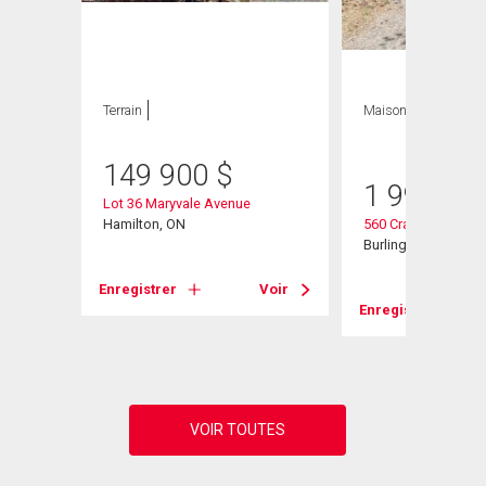
Terrain
Maison
3 CAC , 3
SDB
149 900
$
1 999 00
Lot 36 Maryvale Avenue
d W
Hamilton, ON
560 Crane Court
Burlington, ON
Enregistrer
Voir
Voir
Enregistrer