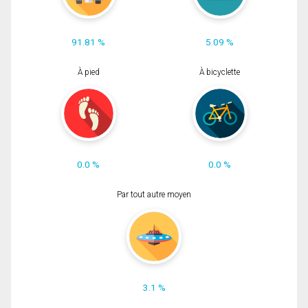
91.81 %
5.09 %
À pied
À bicyclette
0.0 %
0.0 %
Par tout autre moyen
3.1 %