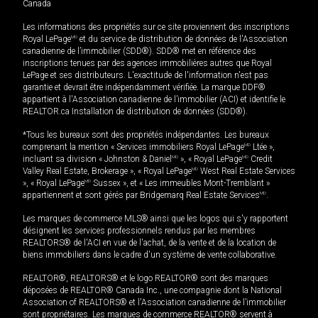
Canada
Les informations des propriétés sur ce site proviennent des inscriptions
Royal LePage
MD
et du service de distribution de données de l'Association
canadienne de l’immobilier (SDD®). SDD® met en référence des
inscriptions tenues par des agences immobilières autres que Royal
LePage et ses distributeurs. L'exactitude de l'information n'est pas
garantie et devrait être indépendamment vérifiée. La marque DDF®
appartient à l'Association canadienne de l’immobilier (ACI) et identifie le
REALTOR.ca Installation de distribution de données (SDD®).
*Tous les bureaux sont des propriétés indépendantes. Les bureaux
comprenant la mention « Services immobiliers Royal LePage
MD
Ltée »,
incluant sa division « Johnston & Daniel
MD
», « Royal LePage
MD
Credit
Valley Real Estate, Brokerage », « Royal LePage
MD
West Real Estate Services
», « Royal LePage
MD
Sussex », et « Les immeubles Mont-Tremblant »
appartiennent et sont gérés par Bridgemarq Real Estate Services
MD
.
Les marques de commerce MLS® ainsi que les logos qui s'y rapportent
désignent les services professionnels rendus par les membres
REALTORS® de l'ACI en vue de l'achat, de la vente et de la location de
biens immobiliers dans le cadre d'un système de vente collaborative.
REALTOR®, REALTORS® et le logo REALTOR® sont des marques
déposées de REALTOR® Canada Inc., une compagnie dont la National
Association of REALTORS® et l'Association canadienne de l’immobilier
sont propriétaires. Les marques de commerce REALTOR® servent à