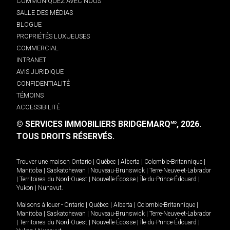
COMMUNIQUEZ AVEC NOUS
SALLE DES MÉDIAS
BLOGUE
PROPRIÉTÉS LUXUEUSES
COMMERCIAL
INTRANET
AVIS JURIDIQUE
CONFIDENTIALITÉ
TÉMOINS
ACCESSIBILITÉ
© SERVICES IMMOBILIERS BRIDGEMARQ
, 2026.
MD
TOUS DROITS RÉSERVÉS.
Trouver une maison
Ontario
|
Québec
|
Alberta
|
Colombie-Britannique
|
Manitoba
|
Saskatchewan
|
Nouveau-Brunswick
|
Terre-Neuve-et-Labrador
|
Territoires du Nord-Ouest
|
Nouvelle-Écosse
|
Île-du-Prince-Édouard
|
Yukon
|
Nunavut
.
Maisons à louer -
Ontario
|
Québec
|
Alberta
|
Colombie-Britannique
|
Manitoba
|
Saskatchewan
|
Nouveau-Brunswick
|
Terre-Neuve-et-Labrador
|
Territoires du Nord-Ouest
|
Nouvelle-Écosse
|
Île-du-Prince-Édouard
|