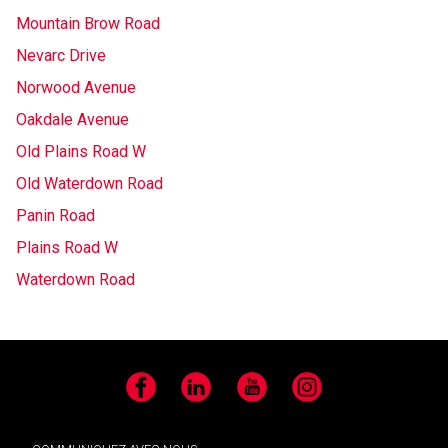
Mountain Brow Road
Nevarc Drive
Norwood Avenue
Oakdale Avenue
Old Plains Road W
Old Waterdown Road
Panin Road
Plains Road W
Waterdown Road
Facebook
LinkedIn
YouTube
Instagram