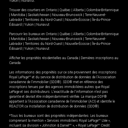
Yukon
|
Nunavut
.
Trouver des courtiers en
Ontario
|
Québec
|
Alberta
|
Colombie-Britannique
|
Manitoba
|
Saskatchewan
|
Nouveau-Brunswick
|
Terre-Neuve-et-
Labrador
|
Territoires du Nord-Ouest
|
Nouvelle-Écosse
|
Île-du-Prince-
Édouard
|
Yukon
|
Nunavut
Parcourir les bureaux en
Ontario
|
Québec
|
Alberta
|
Colombie-Britannique
|
Manitoba
|
Saskatchewan
|
Nouveau-Brunswick
|
Terre-Neuve-et-
Labrador
|
Territoires du Nord-Ouest
|
Nouvelle-Écosse
|
Île-du-Prince-
Édouard
|
Yukon
|
Nunavut
Afficher les propriétés résidentielles au Canada
|
Dernières inscriptions au
Canada
Les informations des propriétés sur ce site proviennent des inscriptions
Royal LePage
MD
et du service de distribution de données de l'Association
canadienne de l’immobilier (SDD®). SDD® met en référence des
inscriptions tenues par des agences immobilières autres que Royal
LePage et ses distributeurs. L'exactitude de l'information n'est pas
garantie et devrait être indépendamment vérifiée. La marque DDF®
appartient à l'Association canadienne de l’immobilier (ACI) et identifie le
REALTOR.ca Installation de distribution de données (SDD®).
*Tous les bureaux sont des propriétés indépendantes. Les bureaux
comprenant la mention « Services immobiliers Royal LePage
MD
Ltée »,
incluant sa division « Johnston & Daniel
MD
», « Royal LePage
MD
Credit