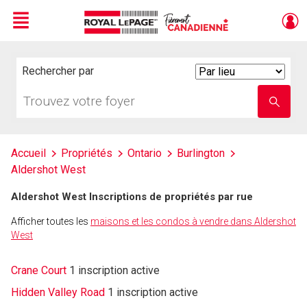
Menu
Live
En Direct
Rechercher par
Search
By
Trouvez
Entrez
votre
le
foyer
nom
de
l'école
Accueil
Propriétés
Ontario
Burlington
Aldershot West
Aldershot West Inscriptions de propriétés par rue
Afficher toutes les
maisons et les condos à vendre dans Aldershot
West
Crane Court
1 inscription active
Hidden Valley Road
1 inscription active