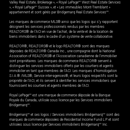
Valley Real Estate, Brokerage », « Royal LePage
MD
West Real Estate Services
», « Royal LePage
MD
Sussex », et « Les immeubles Mont-Tremblant »
appartiennent et sont gérés par Bridgemarq Real Estate Services
MD
.
Les marques de commerce MLS® ainsi que les logos qui s'y rapportent
désignent les services professionnels rendus par les membres
REALTORS® de l'ACI en vue de l'achat, de la vente et de la location de
biens immobiliers dans le cadre d'un système de vente collaborative.
REALTOR®, REALTORS® et le logo REALTOR® sont des marques
déposées de REALTOR® Canada Inc., une compagnie dont la National
Association of REALTORS® et l'Association canadienne de l’immobilier
sont propriétaires. Les marques de commerce REALTOR® servent à
distinguer les services immobiliers offerts par les courtiers et agents
immobilier en tant que membres de l'ACI. Les marques d'homologation
S.I.A.® /MLS®, Service inter-agences®, et leurs logos respectifs sont la
propriété de l'ACI, et ils servent à identifier les services immobiliers que
fournissent les courtiers et agents membres de l'ACI.
Royal LePage
MD
est une marque de commerce déposée de la Banque
Royale du Canada, utilisée sous licence par les Services immobiliers
Bridgemarq
MD
.
Bridgemarq
MD
et ses logos / Services immobiliers Bridgemarq
MD
sont des
marques de commerce déposées de Residential Income Fund L.P. et sont
utilisées sous licence par Services immobiliers Bridgemarq
MD
Inc.