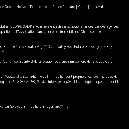
Nord-Ouest
|
Nouvelle-Écosse
|
Île-du-Prince-Édouard
|
Yukon
|
Nunavut
mobilier (SDD®). SDD® met en référence des inscriptions tenues par des agences
rtient à l'Association canadienne de l’immobilier (ACI) et identifie le
on & Daniel
MD
», « Royal LePage
MD
Credit Valley Real Estate, Brokerage », « Royal
es
MD
.
chat, de la vente et de la location de biens immobiliers dans le cadre d'un
Association canadienne de l’immobilier sont propriétaires. Les marques de
ation S.I.A.® /MLS®, Service inter-agences®, et leurs logos respectifs sont la
nce par Services immobiliers Bridgemarq
MD
Inc.