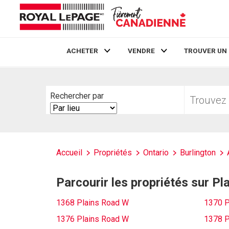
ACHETER
VENDRE
TROUVER UN
Live
En Direct
Trouvez
Rechercher par
votre
Search
foyer
By
Accueil
Propriétés
Ontario
Burlington
Parcourir les propriétés sur P
1368 Plains Road W
1370 P
1376 Plains Road W
1378 P