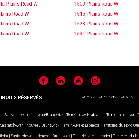
ld Plains Road W
1509 Plains Road W
lains Road W
1515 Plains Road W
lains Road W
1523 Plains Road W
lains Road W
1531 Plains Road W
Facebook
LinkedIn
YouTube
Instagram
ROITS RÉSERVÉS.
COMMUNIQUEZ AVEC NOUS
SALL
a
|
Saskatchewan
|
Nouveau-Brunswick
|
Terre-Neuve-et-Labrador
|
Territoires du Nord
Saskatchewan
|
Nouveau-Brunswick
|
Terre-Neuve-et-Labrador
|
Territoires du Nord-Ou
itoba
|
Saskatchewan
|
Nouveau-Brunswick
|
Terre-Neuve-et-Labrador
|
Territoires du 