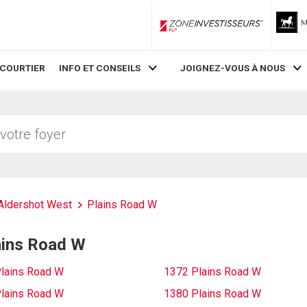
ZoneInvestisseurs RLP
 COURTIER
INFO ET CONSEILS
JOIGNEZ-VOUS À NOUS
Aldershot West
Plains Road W
lains Road W
lains Road W
1372 Plains Road W
lains Road W
1380 Plains Road W