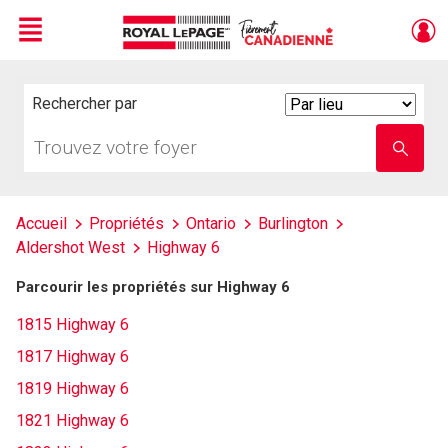
Menu
Live
En Direct
Rechercher par
Search
By
Trouvez
Entrez
votre
le
foyer
nom
de
l'école
Accueil
Propriétés
Ontario
Burlington
Aldershot West
Highway 6
Parcourir les propriétés sur Highway 6
1815 Highway 6
1817 Highway 6
1819 Highway 6
1821 Highway 6