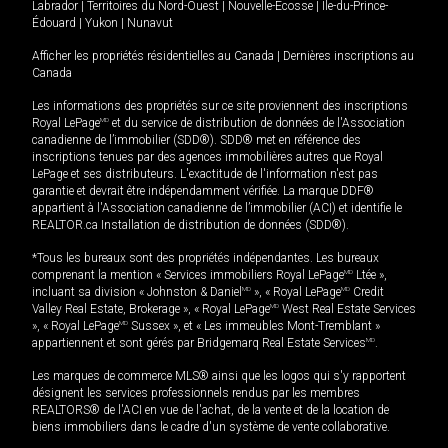
Labrador
|
Territoires du Nord-Ouest
|
Nouvelle-Écosse
|
Île-du-Prince-
Édouard
|
Yukon
|
Nunavut
Afficher les propriétés résidentielles au Canada
|
Dernières inscriptions au
Canada
Les informations des propriétés sur ce site proviennent des inscriptions
Royal LePage
MD
et du service de distribution de données de l'Association
canadienne de l’immobilier (SDD®). SDD® met en référence des
inscriptions tenues par des agences immobilières autres que Royal
LePage et ses distributeurs. L'exactitude de l'information n'est pas
garantie et devrait être indépendamment vérifiée. La marque DDF®
appartient à l'Association canadienne de l’immobilier (ACI) et identifie le
REALTOR.ca Installation de distribution de données (SDD®).
*Tous les bureaux sont des propriétés indépendantes. Les bureaux
comprenant la mention « Services immobiliers Royal LePage
MD
Ltée »,
incluant sa division « Johnston & Daniel
MD
», « Royal LePage
MD
Credit
Valley Real Estate, Brokerage », « Royal LePage
MD
West Real Estate Services
», « Royal LePage
MD
Sussex », et « Les immeubles Mont-Tremblant »
appartiennent et sont gérés par Bridgemarq Real Estate Services
MD
.
Les marques de commerce MLS® ainsi que les logos qui s'y rapportent
désignent les services professionnels rendus par les membres
REALTORS® de l'ACI en vue de l'achat, de la vente et de la location de
biens immobiliers dans le cadre d'un système de vente collaborative.