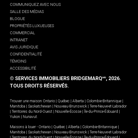
COMMUNIQUEZ AVEC NOUS
SALLE DES MÉDIAS
BLOGUE
PROPRIÉTÉS LUXUEUSES
COMMERCIAL
INTRANET
AVIS JURIDIQUE
CONFIDENTIALITÉ
TÉMOINS
ACCESSIBILITÉ
© SERVICES IMMOBILIERS BRIDGEMARQ
, 2026.
MD
TOUS DROITS RÉSERVÉS.
Trouver une maison
Ontario
|
Québec
|
Alberta
|
Colombie-Britannique
|
Manitoba
|
Saskatchewan
|
Nouveau-Brunswick
|
Terre-Neuve-et-Labrador
|
Territoires du Nord-Ouest
|
Nouvelle-Écosse
|
Île-du-Prince-Édouard
|
Yukon
|
Nunavut
.
Maisons à louer -
Ontario
|
Québec
|
Alberta
|
Colombie-Britannique
|
Manitoba
|
Saskatchewan
|
Nouveau-Brunswick
|
Terre-Neuve-et-Labrador
|
Territoires du Nord-Ouest
|
Nouvelle-Écosse
|
Île-du-Prince-Édouard
|