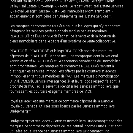
incluant sa division « Johnston & Daniel
MD
», « Royal LePage
MD
Credit
Valley Real Estate, Brokerage », « Royal LePage
MD
West Real Estate Services
», « Royal LePage
MD
Sussex », et « Les immeubles Mont-Tremblant »
appartiennent et sont gérés par Bridgemarq Real Estate Services
MD
.
Les marques de commerce MLS® ainsi que les logos qui s'y rapportent
désignent les services professionnels rendus par les membres
REALTORS® de l'ACI en vue de l'achat, de la vente et de la location de
biens immobiliers dans le cadre d'un système de vente collaborative.
REALTOR®, REALTORS® et le logo REALTOR® sont des marques
déposées de REALTOR® Canada Inc., une compagnie dont la National
Association of REALTORS® et l'Association canadienne de l’immobilier
sont propriétaires. Les marques de commerce REALTOR® servent à
distinguer les services immobiliers offerts par les courtiers et agents
immobilier en tant que membres de l'ACI. Les marques d'homologation
S.I.A.® /MLS®, Service inter-agences®, et leurs logos respectifs sont la
propriété de l'ACI, et ils servent à identifier les services immobiliers que
fournissent les courtiers et agents membres de l'ACI.
Royal LePage
MD
est une marque de commerce déposée de la Banque
Royale du Canada, utilisée sous licence par les Services immobiliers
Bridgemarq
MD
.
Bridgemarq
MD
et ses logos / Services immobiliers Bridgemarq
MD
sont des
marques de commerce déposées de Residential Income Fund L.P. et sont
utilisées sous licence par Services immobiliers Bridgemarq
MD
Inc.