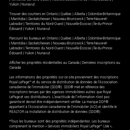
Yukon
|
Nunavut
.
Trouver des courtiers en
Ontario
|
Québec
|
Alberta
|
Colombie-Britannique
|
Manitoba
|
Saskatchewan
|
Nouveau-Brunswick
|
Terre-Neuve-et-
Labrador
|
Territoires du Nord-Ouest
|
Nouvelle-Écosse
|
Île-du-Prince-
Édouard
|
Yukon
|
Nunavut
Parcourir les bureaux en
Ontario
|
Québec
|
Alberta
|
Colombie-Britannique
|
Manitoba
|
Saskatchewan
|
Nouveau-Brunswick
|
Terre-Neuve-et-
Labrador
|
Territoires du Nord-Ouest
|
Nouvelle-Écosse
|
Île-du-Prince-
Édouard
|
Yukon
|
Nunavut
Afficher les propriétés résidentielles au Canada
|
Dernières inscriptions au
Canada
Les informations des propriétés sur ce site proviennent des inscriptions
Royal LePage
MD
et du service de distribution de données de l'Association
canadienne de l’immobilier (SDD®). SDD® met en référence des
inscriptions tenues par des agences immobilières autres que Royal
LePage et ses distributeurs. L'exactitude de l'information n'est pas
garantie et devrait être indépendamment vérifiée. La marque DDF®
appartient à l'Association canadienne de l’immobilier (ACI) et identifie le
REALTOR.ca Installation de distribution de données (SDD®).
*Tous les bureaux sont des propriétés indépendantes. Les bureaux
comprenant la mention « Services immobiliers Royal LePage
MD
Ltée »,