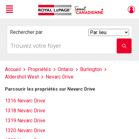
Menu
Live
En Direct
Rechercher par
Search
By
Trouvez
Entrez
votre
le
foyer
nom
de
l'école
Accueil
Propriétés
Ontario
Burlington
Aldershot West
Nevarc Drive
Parcourir les propriétés sur Nevarc Drive
1316 Nevarc Drive
1318 Nevarc Drive
1319 Nevarc Drive
1320 Nevarc Drive