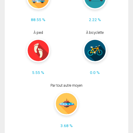
88.55 %
2.22 %
À pied
À bicyclette
5.55 %
0.0 %
Par tout autre moyen
3.68 %