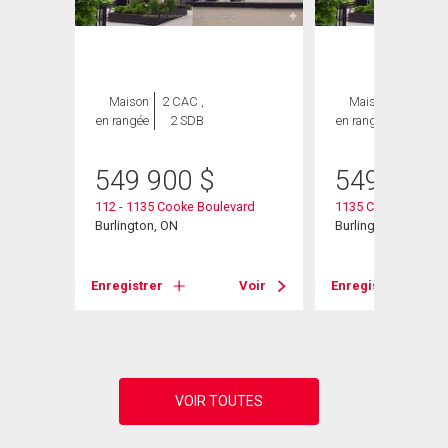
Maison
2 CAC ,
Maison
2 CAC ,
en rangée
2 SDB
en rangée
2 SDB
549 900
$
549 900
112 - 1135 Cooke Boulevard
1135 Cooke Bouleva
Burlington, ON
Burlington, ON
Voir
Enregistrer
Voir
Enregistrer