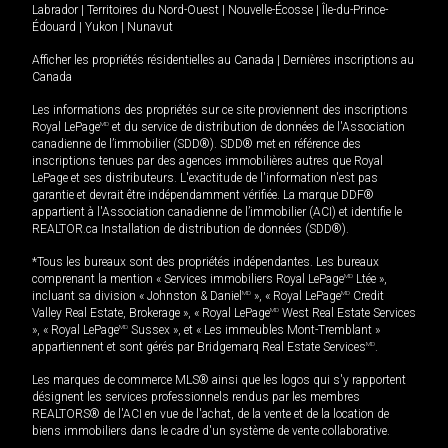
Labrador
|
Territoires du Nord-Ouest
|
Nouvelle-Écosse
|
Île-du-Prince-
Édouard
|
Yukon
|
Nunavut
Afficher les propriétés résidentielles au Canada
|
Dernières inscriptions au
Canada
Les informations des propriétés sur ce site proviennent des inscriptions
Royal LePage
MD
et du service de distribution de données de l'Association
canadienne de l’immobilier (SDD®). SDD® met en référence des
inscriptions tenues par des agences immobilières autres que Royal
LePage et ses distributeurs. L'exactitude de l'information n'est pas
garantie et devrait être indépendamment vérifiée. La marque DDF®
appartient à l'Association canadienne de l’immobilier (ACI) et identifie le
REALTOR.ca Installation de distribution de données (SDD®).
*Tous les bureaux sont des propriétés indépendantes. Les bureaux
comprenant la mention « Services immobiliers Royal LePage
MD
Ltée »,
incluant sa division « Johnston & Daniel
MD
», « Royal LePage
MD
Credit
Valley Real Estate, Brokerage », « Royal LePage
MD
West Real Estate Services
», « Royal LePage
MD
Sussex », et « Les immeubles Mont-Tremblant »
appartiennent et sont gérés par Bridgemarq Real Estate Services
MD
.
Les marques de commerce MLS® ainsi que les logos qui s'y rapportent
désignent les services professionnels rendus par les membres
REALTORS® de l'ACI en vue de l'achat, de la vente et de la location de
biens immobiliers dans le cadre d'un système de vente collaborative.