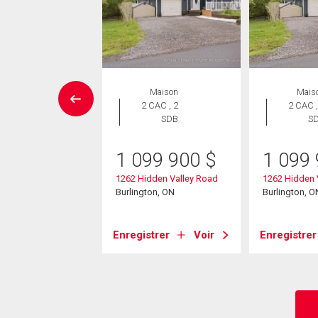
ropriété
Maison
Mais
 CAC , 2
2 CAC , 2
2 CAC ,
SDB
SDB
S
7 900
$
1 099 900
$
1 099
ns Road E Unit# 408
1262 Hidden Valley Road
1262 Hidden 
ton, ON
Burlington, ON
Burlington, O
strer
Voir
Enregistrer
Voir
Enregistrer