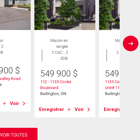
on
Maison en
Maison en
 2
rangée
rangée
DB
2 CAC , 2
2 CAC , 2
SDB
SDB
 900
$
549 900
$
549 900
Valley Road
112 - 1135 Cooke
1135 Cooke Boulev
N
Boulevard
Unit# 112
Burlington, ON
Burlington, ON
Voir
Enregistrer
Voir
Enregistrer