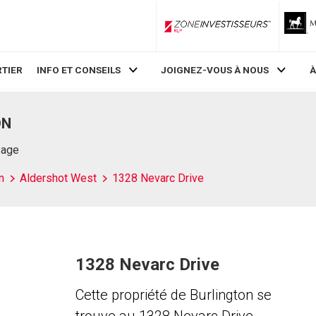
ZoneInvestisseurs RLP
TIER
INFO ET CONSEILS
JOIGNEZ-VOUS À NOUS
À
ON
Page
n
Aldershot West
1328 Nevarc Drive
1328 Nevarc Drive
Cette propriété de Burlington se