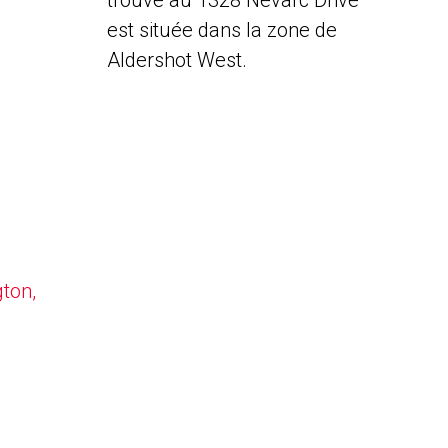
trouve au 1328 Nevarc Drive
est située dans la zone de
Aldershot West.
gton,