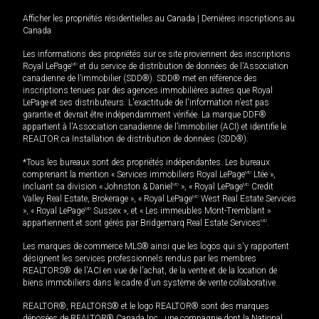
Afficher les propriétés résidentielles au Canada
|
Dernières inscriptions au
Canada
Les informations des propriétés sur ce site proviennent des inscriptions
Royal LePage
MD
et du service de distribution de données de l'Association
canadienne de l’immobilier (SDD®). SDD® met en référence des
inscriptions tenues par des agences immobilières autres que Royal
LePage et ses distributeurs. L'exactitude de l'information n'est pas
garantie et devrait être indépendamment vérifiée. La marque DDF®
appartient à l'Association canadienne de l’immobilier (ACI) et identifie le
REALTOR.ca Installation de distribution de données (SDD®).
*Tous les bureaux sont des propriétés indépendantes. Les bureaux
comprenant la mention « Services immobiliers Royal LePage
MD
Ltée »,
incluant sa division « Johnston & Daniel
MD
», « Royal LePage
MD
Credit
Valley Real Estate, Brokerage », « Royal LePage
MD
West Real Estate Services
», « Royal LePage
MD
Sussex », et « Les immeubles Mont-Tremblant »
appartiennent et sont gérés par Bridgemarq Real Estate Services
MD
.
Les marques de commerce MLS® ainsi que les logos qui s'y rapportent
désignent les services professionnels rendus par les membres
REALTORS® de l'ACI en vue de l'achat, de la vente et de la location de
biens immobiliers dans le cadre d'un système de vente collaborative.
REALTOR®, REALTORS® et le logo REALTOR® sont des marques
déposées de REALTOR® Canada Inc., une compagnie dont la National