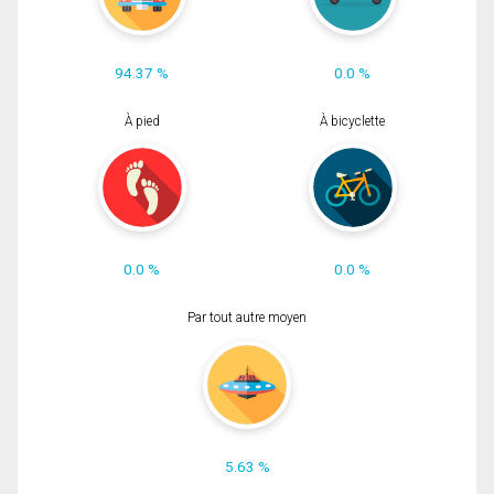
94.37 %
0.0 %
À pied
À bicyclette
0.0 %
0.0 %
Par tout autre moyen
5.63 %