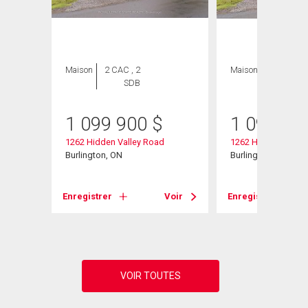
Maison
2 CAC , 2
Maison
2 CAC , 2
SDB
SDB
1 099 900
$
1 099 90
1262 Hidden Valley Road
1262 Hidden Valley
Burlington, ON
Burlington, ON
Voir
Enregistrer
Voir
Enregistrer