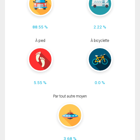
88.55 %
2.22 %
À pied
À bicyclette
5.55 %
0.0 %
Par tout autre moyen
3.68 %