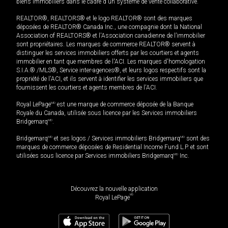
biens immobiliers dans le cadre d'un système de vente collaborative.
REALTOR®, REALTORS® et le logo REALTOR® sont des marques
déposées de REALTOR® Canada Inc., une compagnie dont la National
Association of REALTORS® et l'Association canadienne de l’immobilier
sont propriétaires. Les marques de commerce REALTOR® servent à
distinguer les services immobiliers offerts par les courtiers et agents
immobilier en tant que membres de l'ACI. Les marques d'homologation
S.I.A.® /MLS®, Service inter-agences®, et leurs logos respectifs sont la
propriété de l'ACI, et ils servent à identifier les services immobiliers que
fournissent les courtiers et agents membres de l'ACI.
Royal LePage
MD
est une marque de commerce déposée de la Banque
Royale du Canada, utilisée sous licence par les Services immobiliers
Bridgemarq
MD
.
Bridgemarq
MD
et ses logos / Services immobiliers Bridgemarq
MD
sont des
marques de commerce déposées de Residential Income Fund L.P. et sont
utilisées sous licence par Services immobiliers Bridgemarq
MD
Inc.
Découvrez la nouvelle application
MD
Royal LePage