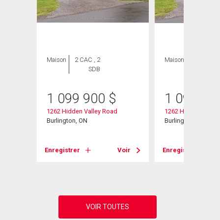
Maison
2 CAC , 2
Maison
2 CAC , 2
SDB
SDB
1 099 900
$
1 099 90
1262 Hidden Valley Road
1262 Hidden Valley
Burlington, ON
Burlington, ON
Voir
Enregistrer
Voir
Enregistrer