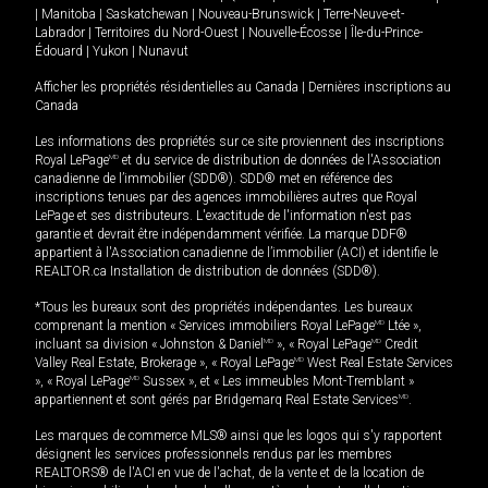
|
Manitoba
|
Saskatchewan
|
Nouveau-Brunswick
|
Terre-Neuve-et-
Labrador
|
Territoires du Nord-Ouest
|
Nouvelle-Écosse
|
Île-du-Prince-
Édouard
|
Yukon
|
Nunavut
Afficher les propriétés résidentielles au Canada
|
Dernières inscriptions au
Canada
Les informations des propriétés sur ce site proviennent des inscriptions
Royal LePage
MD
et du service de distribution de données de l'Association
canadienne de l’immobilier (SDD®). SDD® met en référence des
inscriptions tenues par des agences immobilières autres que Royal
LePage et ses distributeurs. L'exactitude de l'information n'est pas
garantie et devrait être indépendamment vérifiée. La marque DDF®
appartient à l'Association canadienne de l’immobilier (ACI) et identifie le
REALTOR.ca Installation de distribution de données (SDD®).
*Tous les bureaux sont des propriétés indépendantes. Les bureaux
comprenant la mention « Services immobiliers Royal LePage
MD
Ltée »,
incluant sa division « Johnston & Daniel
MD
», « Royal LePage
MD
Credit
Valley Real Estate, Brokerage », « Royal LePage
MD
West Real Estate Services
», « Royal LePage
MD
Sussex », et « Les immeubles Mont-Tremblant »
appartiennent et sont gérés par Bridgemarq Real Estate Services
MD
.
Les marques de commerce MLS® ainsi que les logos qui s'y rapportent
désignent les services professionnels rendus par les membres
REALTORS® de l'ACI en vue de l'achat, de la vente et de la location de