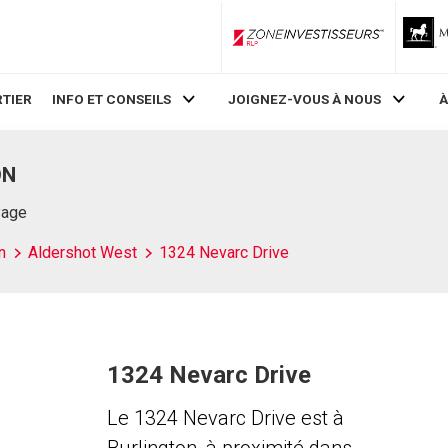
ZoneInvestisseurs RLP
TIER
INFO ET CONSEILS
JOIGNEZ-VOUS À NOUS
À
ON
Page
n
Aldershot West
1324 Nevarc Drive
1324 Nevarc Drive
Le 1324 Nevarc Drive est à