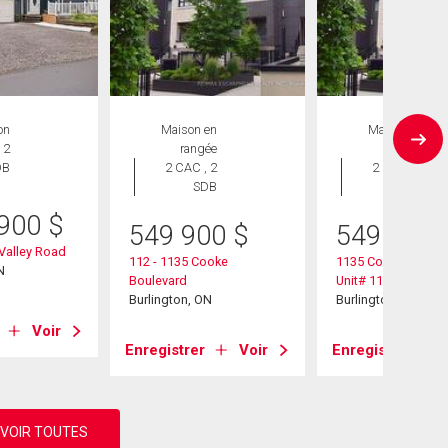
on
Maison en
Maison en
 2
rangée
rangée
DB
2 CAC , 2
2 CAC , 2
SDB
SDB
 900
$
549 900
$
549 900
Valley Road
112 - 1135 Cooke
1135 Cooke Boulev
N
Boulevard
Unit# 112
Burlington, ON
Burlington, ON
Voir
Enregistrer
Voir
Enregistrer