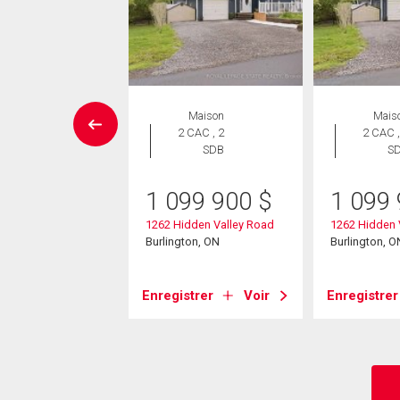
aison en
Maison
Mais
rangée
2 CAC , 2
2 CAC ,
 CAC , 2
SDB
S
SDB
1 099 900
$
1 099
4 900
$
1262 Hidden Valley Road
1262 Hidden 
81 Plains Road W
Burlington, ON
Burlington, O
ton, ON
Enregistrer
Voir
Enregistrer
strer
Voir