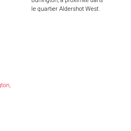
Burlington, à proximité dans
le quartier Aldershot West.
gton,