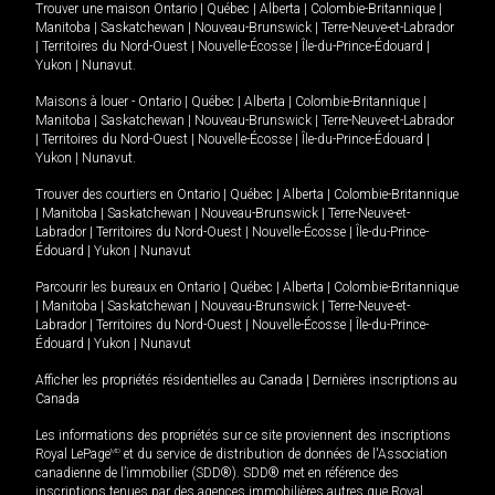
Trouver une maison
Ontario
|
Québec
|
Alberta
|
Colombie-Britannique
|
Manitoba
|
Saskatchewan
|
Nouveau-Brunswick
|
Terre-Neuve-et-Labrador
|
Territoires du Nord-Ouest
|
Nouvelle-Écosse
|
Île-du-Prince-Édouard
|
Yukon
|
Nunavut
.
Maisons à louer -
Ontario
|
Québec
|
Alberta
|
Colombie-Britannique
|
Manitoba
|
Saskatchewan
|
Nouveau-Brunswick
|
Terre-Neuve-et-Labrador
|
Territoires du Nord-Ouest
|
Nouvelle-Écosse
|
Île-du-Prince-Édouard
|
Yukon
|
Nunavut
.
Trouver des courtiers en
Ontario
|
Québec
|
Alberta
|
Colombie-Britannique
|
Manitoba
|
Saskatchewan
|
Nouveau-Brunswick
|
Terre-Neuve-et-
Labrador
|
Territoires du Nord-Ouest
|
Nouvelle-Écosse
|
Île-du-Prince-
Édouard
|
Yukon
|
Nunavut
Parcourir les bureaux en
Ontario
|
Québec
|
Alberta
|
Colombie-Britannique
|
Manitoba
|
Saskatchewan
|
Nouveau-Brunswick
|
Terre-Neuve-et-
Labrador
|
Territoires du Nord-Ouest
|
Nouvelle-Écosse
|
Île-du-Prince-
Édouard
|
Yukon
|
Nunavut
Afficher les propriétés résidentielles au Canada
|
Dernières inscriptions au
Canada
Les informations des propriétés sur ce site proviennent des inscriptions
Royal LePage
MD
et du service de distribution de données de l'Association
canadienne de l’immobilier (SDD®). SDD® met en référence des
inscriptions tenues par des agences immobilières autres que Royal