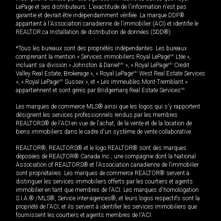
LePage et ses distributeurs. L'exactitude de l'information n'est pas
garantie et devrait être indépendamment vérifiée. La marque DDF®
appartient à l'Association canadienne de l’immobilier (ACI) et identifie le
REALTOR.ca Installation de distribution de données (SDD®).
*Tous les bureaux sont des propriétés indépendantes. Les bureaux
comprenant la mention « Services immobiliers Royal LePage
MD
Ltée »,
incluant sa division « Johnston & Daniel
MD
», « Royal LePage
MD
Credit
Valley Real Estate, Brokerage », « Royal LePage
MD
West Real Estate Services
», « Royal LePage
MD
Sussex », et « Les immeubles Mont-Tremblant »
appartiennent et sont gérés par Bridgemarq Real Estate Services
MD
.
Les marques de commerce MLS® ainsi que les logos qui s'y rapportent
désignent les services professionnels rendus par les membres
REALTORS® de l'ACI en vue de l'achat, de la vente et de la location de
biens immobiliers dans le cadre d'un système de vente collaborative.
REALTOR®, REALTORS® et le logo REALTOR® sont des marques
déposées de REALTOR® Canada Inc., une compagnie dont la National
Association of REALTORS® et l'Association canadienne de l’immobilier
sont propriétaires. Les marques de commerce REALTOR® servent à
distinguer les services immobiliers offerts par les courtiers et agents
immobilier en tant que membres de l'ACI. Les marques d'homologation
S.I.A.® /MLS®, Service inter-agences®, et leurs logos respectifs sont la
propriété de l'ACI, et ils servent à identifier les services immobiliers que
fournissent les courtiers et agents membres de l'ACI.