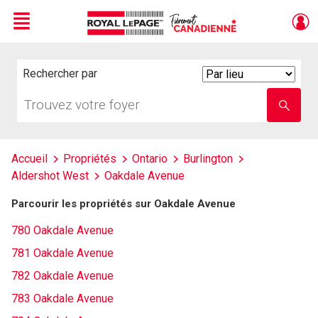
Menu
Live
En Direct
Rechercher par
Search
By
Trouvez
Entrez
votre
le
foyer
nom
de
l'école
Accueil
Propriétés
Ontario
Burlington
Aldershot West
Oakdale Avenue
Parcourir les propriétés sur Oakdale Avenue
780 Oakdale Avenue
781 Oakdale Avenue
782 Oakdale Avenue
783 Oakdale Avenue