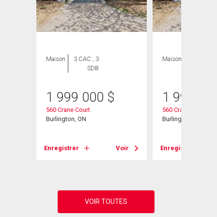
Maison
3 CAC , 3
Maison
3 CAC , 3
SDB
SDB
1 999 000
$
1 999 00
 Unit#
560 Crane Court
560 Crane Court
Burlington, ON
Burlington, ON
Voir
Enregistrer
Voir
Enregistrer