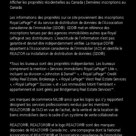
Afficher les propriétés résidentielles au Canada
|
Dernières inscriptions au
Canada
Les informations des propriétés sur ce site proviennent des inscriptions
Royal LePage
MD
et du service de distribution de données de l'Association
canadienne de l’immobilier (SDD®). SDD® met en référence des
inscriptions tenues par des agences immobilières autres que Royal
LePage et ses distributeurs. L'exactitude de l'information n'est pas
garantie et devrait être indépendamment vérifiée. La marque DDF®
appartient à l'Association canadienne de l’immobilier (ACI) et identifie le
REALTOR.ca Installation de distribution de données (SDD®).
*Tous les bureaux sont des propriétés indépendantes. Les bureaux
comprenant la mention « Services immobiliers Royal LePage
MD
Ltée »,
incluant sa division « Johnston & Daniel
MD
», « Royal LePage
MD
Credit
Valley Real Estate, Brokerage », « Royal LePage
MD
West Real Estate Services
», « Royal LePage
MD
Sussex », et « Les immeubles Mont-Tremblant »
appartiennent et sont gérés par Bridgemarq Real Estate Services
MD
.
Les marques de commerce MLS® ainsi que les logos qui s'y rapportent
désignent les services professionnels rendus par les membres
REALTORS® de l'ACI en vue de l'achat, de la vente et de la location de
biens immobiliers dans le cadre d'un système de vente collaborative.
REALTOR®, REALTORS® et le logo REALTOR® sont des marques
déposées de REALTOR® Canada Inc., une compagnie dont la National
Association of REALTORS® et l'Association canadienne de l’immobilier