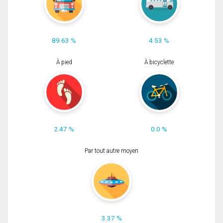
89.63 %
4.53 %
À pied
À bicyclette
2.47 %
0.0 %
Par tout autre moyen
3.37 %