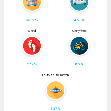
89.63 %
4.53 %
À pied
À bicyclette
2.47 %
0.0 %
Par tout autre moyen
3.37 %