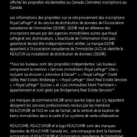
Afficher les propriétés résidentielles au Canada
|
Dernières inscriptions au
Canada
Les informations des propriétés sur ce site proviennent des inscriptions
Royal LePage
MD
et du service de distribution de données de l'Association
canadienne de l’immobilier (SDD®). SDD® met en référence des
inscriptions tenues par des agences immobilières autres que Royal
LePage et ses distributeurs. L'exactitude de l'information n'est pas
garantie et devrait être indépendamment vérifiée. La marque DDF®
appartient à l'Association canadienne de l’immobilier (ACI) et identifie le
REALTOR.ca Installation de distribution de données (SDD®).
*Tous les bureaux sont des propriétés indépendantes. Les bureaux
comprenant la mention « Services immobiliers Royal LePage
MD
Ltée »,
incluant sa division « Johnston & Daniel
MD
», « Royal LePage
MD
Credit
Valley Real Estate, Brokerage », « Royal LePage
MD
West Real Estate Services
», « Royal LePage
MD
Sussex », et « Les immeubles Mont-Tremblant »
appartiennent et sont gérés par Bridgemarq Real Estate Services
MD
.
Les marques de commerce MLS® ainsi que les logos qui s'y rapportent
désignent les services professionnels rendus par les membres
REALTORS® de l'ACI en vue de l'achat, de la vente et de la location de
biens immobiliers dans le cadre d'un système de vente collaborative.
REALTOR®, REALTORS® et le logo REALTOR® sont des marques
déposées de REALTOR® Canada Inc., une compagnie dont la National
Association of REALTORS® et l'Association canadienne de l’immobilier