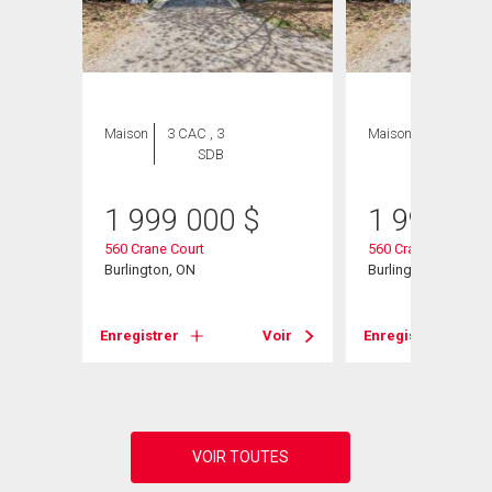
ION
Maison
3 CAC , 3
Maison
3 CAC , 3
SDB
SDB
1 999 000
$
1 999 00
560 Crane Court
560 Crane Court
 Unit#
Burlington, ON
Burlington, ON
Enregistrer
Voir
Enregistrer
Voir