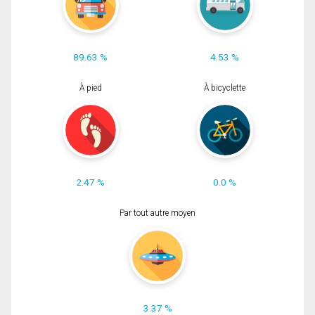
89.63 %
4.53 %
À pied
À bicyclette
2.47 %
0.0 %
Par tout autre moyen
3.37 %