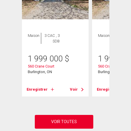
Maison
3 CAC , 3
Maison
3 CAC , 3
SDB
SDB
1 999 000
$
1 999 00
 Unit#
560 Crane Court
560 Crane Court
Burlington, ON
Burlington, ON
Voir
Enregistrer
Voir
Enregistrer