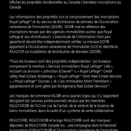
Afficher les propriétés résidentielles au Canada
|
Dernières inscriptions au
Canada
Les informations des propriétés sur ce site proviennent des inscriptions
Royal LePage
MD
et du service de distribution de données de l'Association
canadienne de l’immobilier (SDD®). SDD® met en référence des
inscriptions tenues par des agences immobilières autres que Royal
LePage et ses distributeurs. L'exactitude de l'information n'est pas
garantie et devrait être indépendamment vérifiée. La marque DDF®
appartient à l'Association canadienne de l’immobilier (ACI) et identifie le
REALTOR.ca Installation de distribution de données (SDD®).
*Tous les bureaux sont des propriétés indépendantes. Les bureaux
comprenant la mention « Services immobiliers Royal LePage
MD
Ltée »,
incluant sa division « Johnston & Daniel
MD
», « Royal LePage
MD
Credit
Valley Real Estate, Brokerage », « Royal LePage
MD
West Real Estate Services
», « Royal LePage
MD
Sussex », et « Les immeubles Mont-Tremblant »
appartiennent et sont gérés par Bridgemarq Real Estate Services
MD
.
Les marques de commerce MLS® ainsi que les logos qui s'y rapportent
désignent les services professionnels rendus par les membres
REALTORS® de l'ACI en vue de l'achat, de la vente et de la location de
biens immobiliers dans le cadre d'un système de vente collaborative.
REALTOR®, REALTORS® et le logo REALTOR® sont des marques
déposées de REALTOR® Canada Inc., une compagnie dont la National
Association of REALTORS® et l'Association canadienne de l’immobilier