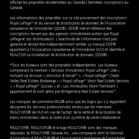
Afficher les propriétés résidentielles au Canada
|
Dernières inscriptions au
Canada
Les informations des propriétés sur ce site proviennent des inscriptions
Royal LePage
MD
et du service de distribution de données de l'Association
canadienne de l’immobilier (SDD®). SDD® met en référence des
inscriptions tenues par des agences immobilières autres que Royal
LePage et ses distributeurs. L'exactitude de l'information n'est pas
garantie et devrait être indépendamment vérifiée. La marque DDF®
appartient à l'Association canadienne de l’immobilier (ACI) et identifie le
REALTOR.ca Installation de distribution de données (SDD®).
*Tous les bureaux sont des propriétés indépendantes. Les bureaux
comprenant la mention « Services immobiliers Royal LePage
MD
Ltée »,
incluant sa division « Johnston & Daniel
MD
», « Royal LePage
MD
Credit
Valley Real Estate, Brokerage », « Royal LePage
MD
West Real Estate Services
», « Royal LePage
MD
Sussex », et « Les immeubles Mont-Tremblant »
appartiennent et sont gérés par Bridgemarq Real Estate Services
MD
.
Les marques de commerce MLS® ainsi que les logos qui s'y rapportent
désignent les services professionnels rendus par les membres
REALTORS® de l'ACI en vue de l'achat, de la vente et de la location de
biens immobiliers dans le cadre d'un système de vente collaborative.
REALTOR®, REALTORS® et le logo REALTOR® sont des marques
déposées de REALTOR® Canada Inc., une compagnie dont la National
Association of REALTORS® et l'Association canadienne de l’immobilier