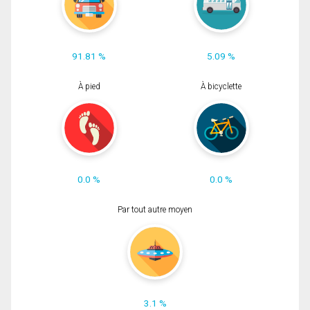
91.81 %
5.09 %
À pied
À bicyclette
0.0 %
0.0 %
Par tout autre moyen
3.1 %