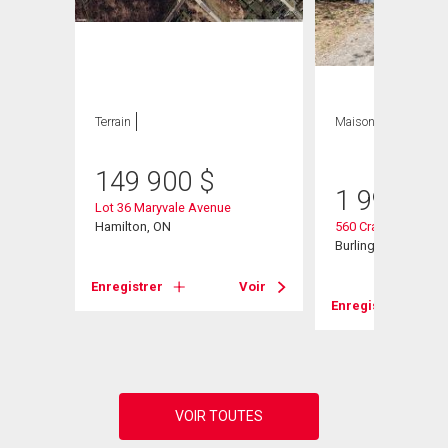
Terrain
Maison
3 CAC , 3
SDB
149 900
$
1 999 00
Lot 36 Maryvale Avenue
d W
Hamilton, ON
560 Crane Court
Burlington, ON
Enregistrer
Voir
Voir
Enregistrer