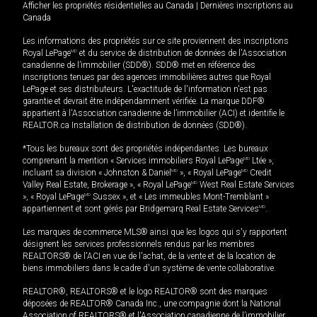
Afficher les propriétés résidentielles au Canada
|
Dernières inscriptions au
Canada
Les informations des propriétés sur ce site proviennent des inscriptions
Royal LePage
MD
et du service de distribution de données de l'Association
canadienne de l’immobilier (SDD®). SDD® met en référence des
inscriptions tenues par des agences immobilières autres que Royal
LePage et ses distributeurs. L'exactitude de l'information n'est pas
garantie et devrait être indépendamment vérifiée. La marque DDF®
appartient à l'Association canadienne de l’immobilier (ACI) et identifie le
REALTOR.ca Installation de distribution de données (SDD®).
*Tous les bureaux sont des propriétés indépendantes. Les bureaux
comprenant la mention « Services immobiliers Royal LePage
MD
Ltée »,
incluant sa division « Johnston & Daniel
MD
», « Royal LePage
MD
Credit
Valley Real Estate, Brokerage », « Royal LePage
MD
West Real Estate Services
», « Royal LePage
MD
Sussex », et « Les immeubles Mont-Tremblant »
appartiennent et sont gérés par Bridgemarq Real Estate Services
MD
.
Les marques de commerce MLS® ainsi que les logos qui s'y rapportent
désignent les services professionnels rendus par les membres
REALTORS® de l'ACI en vue de l'achat, de la vente et de la location de
biens immobiliers dans le cadre d'un système de vente collaborative.
REALTOR®, REALTORS® et le logo REALTOR® sont des marques
déposées de REALTOR® Canada Inc., une compagnie dont la National
Association of REALTORS® et l'Association canadienne de l’immobilier