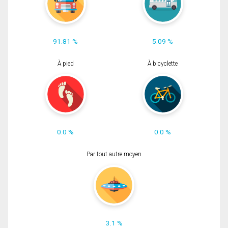
91.81 %
5.09 %
À pied
À bicyclette
0.0 %
0.0 %
Par tout autre moyen
3.1 %