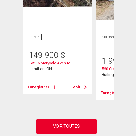
Terrain
Maison
3 CAC , 3
SDB
149 900
$
1 999 00
Lot 36 Maryvale Avenue
d W
Hamilton, ON
560 Crane Court
Burlington, ON
Enregistrer
Voir
Voir
Enregistrer