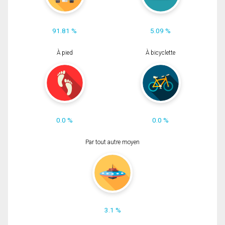
91.81 %
5.09 %
À pied
À bicyclette
0.0 %
0.0 %
Par tout autre moyen
3.1 %