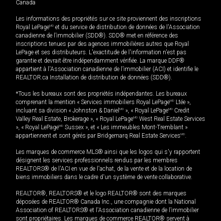
Canada
Les informations des propriétés sur ce site proviennent des inscriptions
Royal LePage
MD
et du service de distribution de données de l'Association
canadienne de l’immobilier (SDD®). SDD® met en référence des
inscriptions tenues par des agences immobilières autres que Royal
LePage et ses distributeurs. L'exactitude de l'information n'est pas
garantie et devrait être indépendamment vérifiée. La marque DDF®
appartient à l'Association canadienne de l’immobilier (ACI) et identifie le
REALTOR.ca Installation de distribution de données (SDD®).
*Tous les bureaux sont des propriétés indépendantes. Les bureaux
comprenant la mention « Services immobiliers Royal LePage
MD
Ltée »,
incluant sa division « Johnston & Daniel
MD
», « Royal LePage
MD
Credit
Valley Real Estate, Brokerage », « Royal LePage
MD
West Real Estate Services
», « Royal LePage
MD
Sussex », et « Les immeubles Mont-Tremblant »
appartiennent et sont gérés par Bridgemarq Real Estate Services
MD
.
Les marques de commerce MLS® ainsi que les logos qui s'y rapportent
désignent les services professionnels rendus par les membres
REALTORS® de l'ACI en vue de l'achat, de la vente et de la location de
biens immobiliers dans le cadre d'un système de vente collaborative.
REALTOR®, REALTORS® et le logo REALTOR® sont des marques
déposées de REALTOR® Canada Inc., une compagnie dont la National
Association of REALTORS® et l'Association canadienne de l’immobilier
sont propriétaires. Les marques de commerce REALTOR® servent à