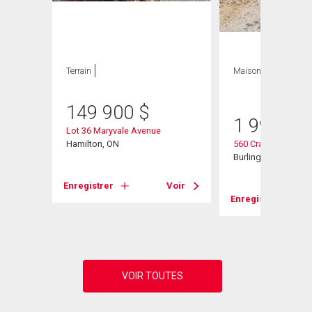
Terrain
Maison
3 CAC , 3
SDB
149 900
$
1 999 00
Lot 36 Maryvale Avenue
d W
Hamilton, ON
560 Crane Court
Burlington, ON
Enregistrer
Voir
Voir
Enregistrer