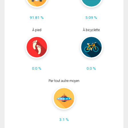
91.81 %
5.09 %
À pied
À bicyclette
0.0 %
0.0 %
Par tout autre moyen
3.1 %