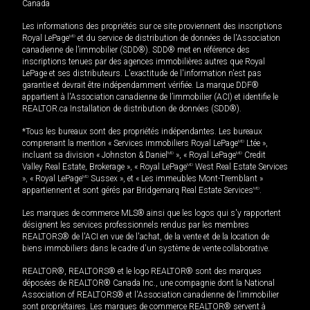
Canada
Les informations des propriétés sur ce site proviennent des inscriptions
Royal LePage
MD
et du service de distribution de données de l'Association
canadienne de l’immobilier (SDD®). SDD® met en référence des
inscriptions tenues par des agences immobilières autres que Royal
LePage et ses distributeurs. L'exactitude de l'information n'est pas
garantie et devrait être indépendamment vérifiée. La marque DDF®
appartient à l'Association canadienne de l’immobilier (ACI) et identifie le
REALTOR.ca Installation de distribution de données (SDD®).
*Tous les bureaux sont des propriétés indépendantes. Les bureaux
comprenant la mention « Services immobiliers Royal LePage
MD
Ltée »,
incluant sa division « Johnston & Daniel
MD
», « Royal LePage
MD
Credit
Valley Real Estate, Brokerage », « Royal LePage
MD
West Real Estate Services
», « Royal LePage
MD
Sussex », et « Les immeubles Mont-Tremblant »
appartiennent et sont gérés par Bridgemarq Real Estate Services
MD
.
Les marques de commerce MLS® ainsi que les logos qui s'y rapportent
désignent les services professionnels rendus par les membres
REALTORS® de l'ACI en vue de l'achat, de la vente et de la location de
biens immobiliers dans le cadre d'un système de vente collaborative.
REALTOR®, REALTORS® et le logo REALTOR® sont des marques
déposées de REALTOR® Canada Inc., une compagnie dont la National
Association of REALTORS® et l'Association canadienne de l’immobilier
sont propriétaires. Les marques de commerce REALTOR® servent à