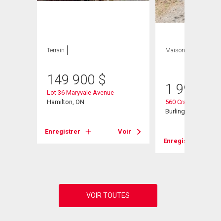
Terrain
Maison
3 CAC , 3
SDB
149 900
$
1 999 00
Lot 36 Maryvale Avenue
d W
Hamilton, ON
560 Crane Court
Burlington, ON
Enregistrer
Voir
Voir
Enregistrer