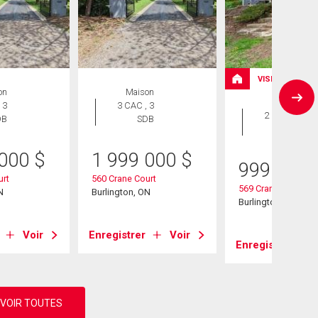
VISITE LIBRE
on
Maison
Maison
 3
3 CAC , 3
2 CAC , 1
DB
SDB
SDB
 000
$
1 999 000
$
999 000
urt
560 Crane Court
569 Crane Court
N
Burlington, ON
Burlington, ON
Voir
Enregistrer
Voir
Enregistrer