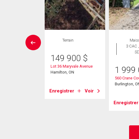
Maison
Terrain
Mais
 CAC , 5
3 CAC ,
SDB
S
149 900
$
59 000
$
Lot 36 Maryvale Avenue
1 999
Hamilton, ON
untain Brow Road
560 Crane Co
Burlington, O
ton, ON
Enregistrer
Voir
strer
Voir
Enregistrer