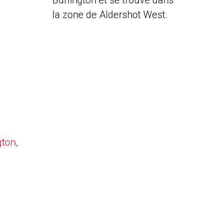
Burlington et se trouve dans
la zone de Aldershot West.
gton,