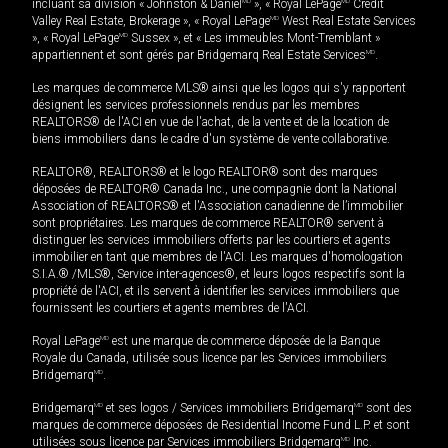
incluant sa division « Johnston & Daniel
MD
», « Royal LePage
MD
Credit
Valley Real Estate, Brokerage », « Royal LePage
MD
West Real Estate Services
», « Royal LePage
MD
Sussex », et « Les immeubles Mont-Tremblant »
appartiennent et sont gérés par Bridgemarq Real Estate Services
MD
.
Les marques de commerce MLS® ainsi que les logos qui s'y rapportent
désignent les services professionnels rendus par les membres
REALTORS® de l'ACI en vue de l'achat, de la vente et de la location de
biens immobiliers dans le cadre d'un système de vente collaborative.
REALTOR®, REALTORS® et le logo REALTOR® sont des marques
déposées de REALTOR® Canada Inc., une compagnie dont la National
Association of REALTORS® et l'Association canadienne de l’immobilier
sont propriétaires. Les marques de commerce REALTOR® servent à
distinguer les services immobiliers offerts par les courtiers et agents
immobilier en tant que membres de l'ACI. Les marques d'homologation
S.I.A.® /MLS®, Service inter-agences®, et leurs logos respectifs sont la
propriété de l'ACI, et ils servent à identifier les services immobiliers que
fournissent les courtiers et agents membres de l'ACI.
Royal LePage
MD
est une marque de commerce déposée de la Banque
Royale du Canada, utilisée sous licence par les Services immobiliers
Bridgemarq
MD
.
Bridgemarq
MD
et ses logos / Services immobiliers Bridgemarq
MD
sont des
marques de commerce déposées de Residential Income Fund L.P. et sont
utilisées sous licence par Services immobiliers Bridgemarq
MD
Inc.