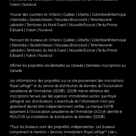
Yukon
|
Nunavut
.
Trouver des courtiers en
Ontario
|
Québec
|
Alberta
|
Colombie-Britannique
|
Manitoba
|
Saskatchewan
|
Nouveau-Brunswick
|
Terre-Neuve-et-
Labrador
|
Territoires du Nord-Ouest
|
Nouvelle-Écosse
|
Île-du-Prince-
Édouard
|
Yukon
|
Nunavut
Parcourir les bureaux en
Ontario
|
Québec
|
Alberta
|
Colombie-Britannique
|
Manitoba
|
Saskatchewan
|
Nouveau-Brunswick
|
Terre-Neuve-et-
Labrador
|
Territoires du Nord-Ouest
|
Nouvelle-Écosse
|
Île-du-Prince-
Édouard
|
Yukon
|
Nunavut
Afficher les propriétés résidentielles au Canada
|
Dernières inscriptions au
Canada
Les informations des propriétés sur ce site proviennent des inscriptions
Royal LePage
MD
et du service de distribution de données de l'Association
canadienne de l’immobilier (SDD®). SDD® met en référence des
inscriptions tenues par des agences immobilières autres que Royal
LePage et ses distributeurs. L'exactitude de l'information n'est pas
garantie et devrait être indépendamment vérifiée. La marque DDF®
appartient à l'Association canadienne de l’immobilier (ACI) et identifie le
REALTOR.ca Installation de distribution de données (SDD®).
*Tous les bureaux sont des propriétés indépendantes. Les bureaux
comprenant la mention « Services immobiliers Royal LePage
MD
Ltée »,