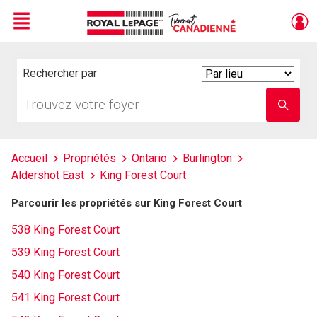
Menu
Live
En Direct
Rechercher par
Search
By
Trouvez
Entrez
votre
le
foyer
nom
de
l'école
Accueil
Propriétés
Ontario
Burlington
Aldershot East
King Forest Court
Parcourir les propriétés sur King Forest Court
538 King Forest Court
539 King Forest Court
540 King Forest Court
541 King Forest Court