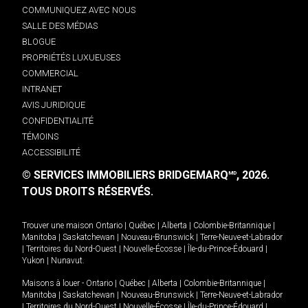
COMMUNIQUEZ AVEC NOUS
SALLE DES MÉDIAS
BLOGUE
PROPRIÉTÉS LUXUEUSES
COMMERCIAL
INTRANET
AVIS JURIDIQUE
CONFIDENTIALITÉ
TÉMOINS
ACCESSIBILITÉ
© SERVICES IMMOBILIERS BRIDGEMARQ
, 2026.
MD
TOUS DROITS RÉSERVÉS.
Trouver une maison
Ontario
|
Québec
|
Alberta
|
Colombie-Britannique
|
Manitoba
|
Saskatchewan
|
Nouveau-Brunswick
|
Terre-Neuve-et-Labrador
|
Territoires du Nord-Ouest
|
Nouvelle-Écosse
|
Île-du-Prince-Édouard
|
Yukon
|
Nunavut
.
Maisons à louer -
Ontario
|
Québec
|
Alberta
|
Colombie-Britannique
|
Manitoba
|
Saskatchewan
|
Nouveau-Brunswick
|
Terre-Neuve-et-Labrador
|
Territoires du Nord-Ouest
|
Nouvelle-Écosse
|
Île-du-Prince-Édouard
|