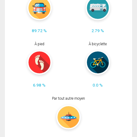
89.72 %
2.79 %
À pied
À bicyclette
6.98 %
0.0 %
Par tout autre moyen