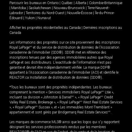
Parcourir les bureaux en
Ontario
|
Québec
|
Alberta
|
Colombie-Britannique
|
Manitoba
|
Saskatchewan
|
Nouveau-Brunswick
|
Terre-Neuve-et-
Labrador
|
Territoires du Nord-Ouest
|
Nouvelle-Écosse
|
Île-du-Prince-
Édouard
|
Yukon
|
Nunavut
Afficher les propriétés résidentielles au Canada
|
Dernières inscriptions au
Canada
Les informations des propriétés sur ce site proviennent des inscriptions
Royal LePage
MD
et du service de distribution de données de l'Association
canadienne de l’immobilier (SDD®). SDD® met en référence des
inscriptions tenues par des agences immobilières autres que Royal
LePage et ses distributeurs. L'exactitude de l'information n'est pas
garantie et devrait être indépendamment vérifiée. La marque DDF®
appartient à l'Association canadienne de l’immobilier (ACI) et identifie le
REALTOR.ca Installation de distribution de données (SDD®).
*Tous les bureaux sont des propriétés indépendantes. Les bureaux
comprenant la mention « Services immobiliers Royal LePage
MD
Ltée »,
incluant sa division « Johnston & Daniel
MD
», « Royal LePage
MD
Credit
Valley Real Estate, Brokerage », « Royal LePage
MD
West Real Estate Services
», « Royal LePage
MD
Sussex », et « Les immeubles Mont-Tremblant »
appartiennent et sont gérés par Bridgemarq Real Estate Services
MD
.
Les marques de commerce MLS® ainsi que les logos qui s'y rapportent
désignent les services professionnels rendus par les membres
REALTORS® de l'ACI en vue de l'achat, de la vente et de la location de