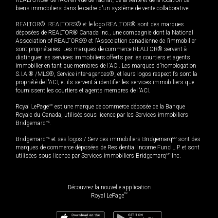
biens immobiliers dans le cadre d'un système de vente collaborative.
REALTOR®, REALTORS® et le logo REALTOR® sont des marques
déposées de REALTOR® Canada Inc., une compagnie dont la National
Association of REALTORS® et l'Association canadienne de l’immobilier
sont propriétaires. Les marques de commerce REALTOR® servent à
distinguer les services immobiliers offerts par les courtiers et agents
immobilier en tant que membres de l'ACI. Les marques d'homologation
S.I.A.® /MLS®, Service inter-agences®, et leurs logos respectifs sont la
propriété de l'ACI, et ils servent à identifier les services immobiliers que
fournissent les courtiers et agents membres de l'ACI.
Royal LePage
MD
est une marque de commerce déposée de la Banque
Royale du Canada, utilisée sous licence par les Services immobiliers
Bridgemarq
MD
.
Bridgemarq
MD
et ses logos / Services immobiliers Bridgemarq
MD
sont des
marques de commerce déposées de Residential Income Fund L.P. et sont
utilisées sous licence par Services immobiliers Bridgemarq
MD
Inc.
Découvrez la nouvelle application
MD
Royal LePage