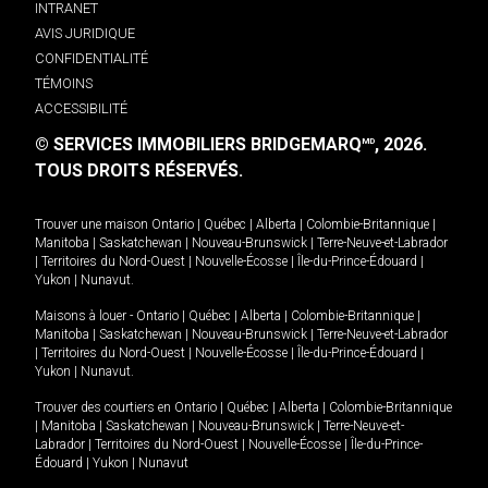
INTRANET
AVIS JURIDIQUE
CONFIDENTIALITÉ
TÉMOINS
ACCESSIBILITÉ
© SERVICES IMMOBILIERS BRIDGEMARQ
, 2026.
MD
TOUS DROITS RÉSERVÉS.
Trouver une maison
Ontario
|
Québec
|
Alberta
|
Colombie-Britannique
|
Manitoba
|
Saskatchewan
|
Nouveau-Brunswick
|
Terre-Neuve-et-Labrador
|
Territoires du Nord-Ouest
|
Nouvelle-Écosse
|
Île-du-Prince-Édouard
|
Yukon
|
Nunavut
.
Maisons à louer -
Ontario
|
Québec
|
Alberta
|
Colombie-Britannique
|
Manitoba
|
Saskatchewan
|
Nouveau-Brunswick
|
Terre-Neuve-et-Labrador
|
Territoires du Nord-Ouest
|
Nouvelle-Écosse
|
Île-du-Prince-Édouard
|
Yukon
|
Nunavut
.
Trouver des courtiers en
Ontario
|
Québec
|
Alberta
|
Colombie-Britannique
|
Manitoba
|
Saskatchewan
|
Nouveau-Brunswick
|
Terre-Neuve-et-
Labrador
|
Territoires du Nord-Ouest
|
Nouvelle-Écosse
|
Île-du-Prince-
Édouard
|
Yukon
|
Nunavut