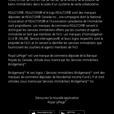
biens immobiliers dans le cadre d'un système de vente collaborative.
REALTOR®, REALTORS® et le logo REALTOR® sont des marques
déposées de REALTOR® Canada Inc., une compagnie dont la National
Association of REALTORS® et l'Association canadienne de l’immobilier
sont propriétaires. Les marques de commerce REALTOR® servent à
distinguer les services immobiliers offerts par les courtiers et agents
immobilier en tant que membres de l'ACI. Les marques d'homologation
S.I.A.® /MLS®, Service inter-agences®, et leurs logos respectifs sont la
propriété de l'ACI, et ils servent à identifier les services immobiliers que
fournissent les courtiers et agents membres de l'ACI.
Royal LePage
MD
est une marque de commerce déposée de la Banque
Royale du Canada, utilisée sous licence par les Services immobiliers
Bridgemarq
MD
.
Bridgemarq
MD
et ses logos / Services immobiliers Bridgemarq
MD
sont des
marques de commerce déposées de Residential Income Fund L.P. et sont
utilisées sous licence par Services immobiliers Bridgemarq
MD
Inc.
Découvrez la nouvelle application
MD
Royal LePage