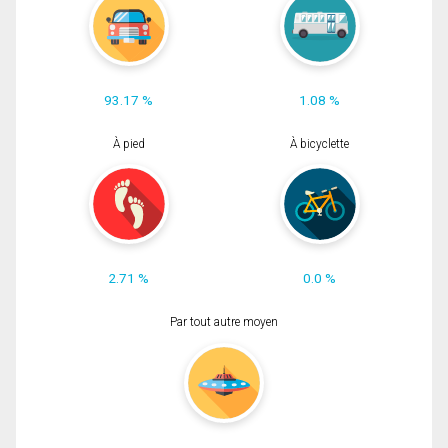
93.17 %
1.08 %
À pied
À bicyclette
2.71 %
0.0 %
Par tout autre moyen