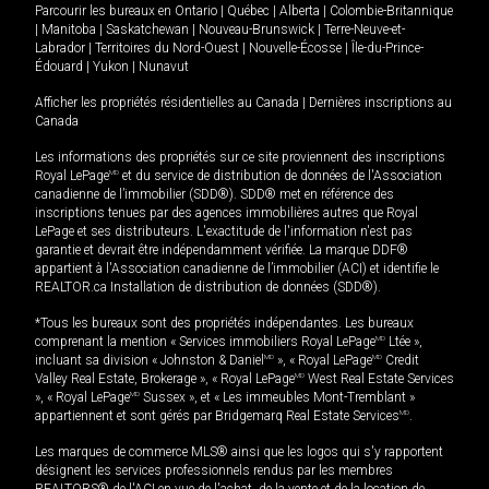
Parcourir les bureaux en
Ontario
|
Québec
|
Alberta
|
Colombie-Britannique
|
Manitoba
|
Saskatchewan
|
Nouveau-Brunswick
|
Terre-Neuve-et-
Labrador
|
Territoires du Nord-Ouest
|
Nouvelle-Écosse
|
Île-du-Prince-
Édouard
|
Yukon
|
Nunavut
Afficher les propriétés résidentielles au Canada
|
Dernières inscriptions au
Canada
Les informations des propriétés sur ce site proviennent des inscriptions
Royal LePage
MD
et du service de distribution de données de l'Association
canadienne de l’immobilier (SDD®). SDD® met en référence des
inscriptions tenues par des agences immobilières autres que Royal
LePage et ses distributeurs. L'exactitude de l'information n'est pas
garantie et devrait être indépendamment vérifiée. La marque DDF®
appartient à l'Association canadienne de l’immobilier (ACI) et identifie le
REALTOR.ca Installation de distribution de données (SDD®).
*Tous les bureaux sont des propriétés indépendantes. Les bureaux
comprenant la mention « Services immobiliers Royal LePage
MD
Ltée »,
incluant sa division « Johnston & Daniel
MD
», « Royal LePage
MD
Credit
Valley Real Estate, Brokerage », « Royal LePage
MD
West Real Estate Services
», « Royal LePage
MD
Sussex », et « Les immeubles Mont-Tremblant »
appartiennent et sont gérés par Bridgemarq Real Estate Services
MD
.
Les marques de commerce MLS® ainsi que les logos qui s'y rapportent
désignent les services professionnels rendus par les membres
REALTORS® de l'ACI en vue de l'achat, de la vente et de la location de