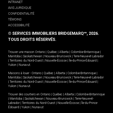
INTRANET
AVIS JURIDIQUE
CONFIDENTIALITÉ
TÉMOINS
ACCESSIBILITÉ
© SERVICES IMMOBILIERS BRIDGEMARQ
, 2026.
MD
TOUS DROITS RÉSERVÉS.
Trouver une maison
Ontario
|
Québec
|
Alberta
|
Colombie-Britannique
|
Manitoba
|
Saskatchewan
|
Nouveau-Brunswick
|
Terre-Neuve-et-Labrador
|
Territoires du Nord-Ouest
|
Nouvelle-Écosse
|
Île-du-Prince-Édouard
|
Yukon
|
Nunavut
.
Maisons à louer -
Ontario
|
Québec
|
Alberta
|
Colombie-Britannique
|
Manitoba
|
Saskatchewan
|
Nouveau-Brunswick
|
Terre-Neuve-et-Labrador
|
Territoires du Nord-Ouest
|
Nouvelle-Écosse
|
Île-du-Prince-Édouard
|
Yukon
|
Nunavut
.
Trouver des courtiers en
Ontario
|
Québec
|
Alberta
|
Colombie-Britannique
|
Manitoba
|
Saskatchewan
|
Nouveau-Brunswick
|
Terre-Neuve-et-
Labrador
|
Territoires du Nord-Ouest
|
Nouvelle-Écosse
|
Île-du-Prince-
Édouard
|
Yukon
|
Nunavut