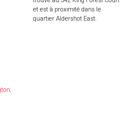
trouve au 542 King Forest Court
et est à proximité dans le
quartier Aldershot East.
gton,