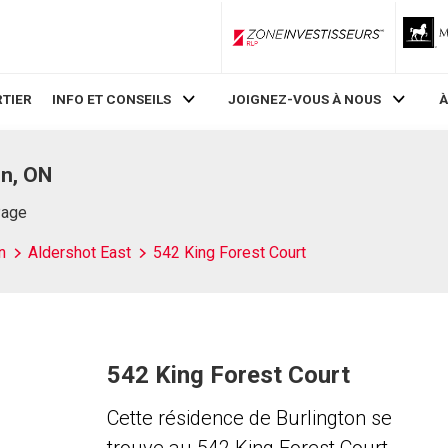
ZoneInvestisseurs RLP
TIER
INFO ET CONSEILS
JOIGNEZ-VOUS À NOUS
À
on, ON
Page
n
Aldershot East
542 King Forest Court
542 King Forest Court
Cette résidence de Burlington se