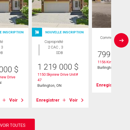
E INSCRIPTION
NOUVELLE INSCRIPTION
Commercial
té
Copropriété
 3
2 CAC , 3
799 000
DB
SDB
1156 King Road Uni
1 219 000
$
 000
$
Burlington, ON
1150 Skyview Drive Unit#
view Drive
47
N
Enregistrer
Burlington, ON
Voir
Enregistrer
Voir