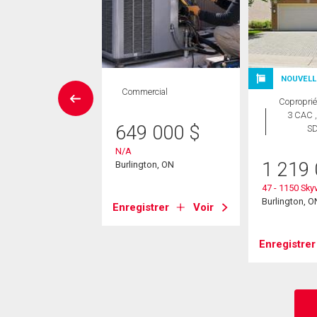
NOUVELL
Maison
Commercial
Coproprié
 CAC , 2
3 CAC ,
SDB
649 000
$
S
N/A
9 900
$
1 219
Burlington, ON
ield Road
47 - 1150 Sky
ton, ON
Burlington, O
Enregistrer
Voir
strer
Voir
Enregistrer