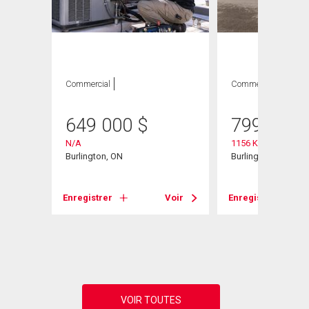
ION
Commercial
Commercial
649 000
$
799 000
N/A
1156 King Road Uni
Burlington, ON
Burlington, ON
Enregistrer
Voir
Enregistrer
Voir