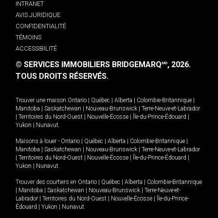
INTRANET
AVIS JURIDIQUE
CONFIDENTIALITÉ
TÉMOINS
ACCESSIBILITÉ
© SERVICES IMMOBILIERS BRIDGEMARQ
, 2026.
MD
TOUS DROITS RÉSERVÉS.
Trouver une maison
Ontario
|
Québec
|
Alberta
|
Colombie-Britannique
|
Manitoba
|
Saskatchewan
|
Nouveau-Brunswick
|
Terre-Neuve-et-Labrador
|
Territoires du Nord-Ouest
|
Nouvelle-Écosse
|
Île-du-Prince-Édouard
|
Yukon
|
Nunavut
.
Maisons à louer -
Ontario
|
Québec
|
Alberta
|
Colombie-Britannique
|
Manitoba
|
Saskatchewan
|
Nouveau-Brunswick
|
Terre-Neuve-et-Labrador
|
Territoires du Nord-Ouest
|
Nouvelle-Écosse
|
Île-du-Prince-Édouard
|
Yukon
|
Nunavut
.
Trouver des courtiers en
Ontario
|
Québec
|
Alberta
|
Colombie-Britannique
|
Manitoba
|
Saskatchewan
|
Nouveau-Brunswick
|
Terre-Neuve-et-
Labrador
|
Territoires du Nord-Ouest
|
Nouvelle-Écosse
|
Île-du-Prince-
Édouard
|
Yukon
|
Nunavut