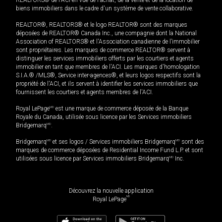
biens immobiliers dans le cadre d'un système de vente collaborative.
REALTOR®, REALTORS® et le logo REALTOR® sont des marques
déposées de REALTOR® Canada Inc., une compagnie dont la National
Association of REALTORS® et l'Association canadienne de l’immobilier
sont propriétaires. Les marques de commerce REALTOR® servent à
distinguer les services immobiliers offerts par les courtiers et agents
immobilier en tant que membres de l'ACI. Les marques d'homologation
S.I.A.® /MLS®, Service inter-agences®, et leurs logos respectifs sont la
propriété de l'ACI, et ils servent à identifier les services immobiliers que
fournissent les courtiers et agents membres de l'ACI.
Royal LePage
MD
est une marque de commerce déposée de la Banque
Royale du Canada, utilisée sous licence par les Services immobiliers
Bridgemarq
MD
.
Bridgemarq
MD
et ses logos / Services immobiliers Bridgemarq
MD
sont des
marques de commerce déposées de Residential Income Fund L.P. et sont
utilisées sous licence par Services immobiliers Bridgemarq
MD
Inc.
Découvrez la nouvelle application
MD
Royal LePage