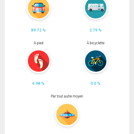
89.72 %
2.79 %
À pied
À bicyclette
6.98 %
0.0 %
Par tout autre moyen