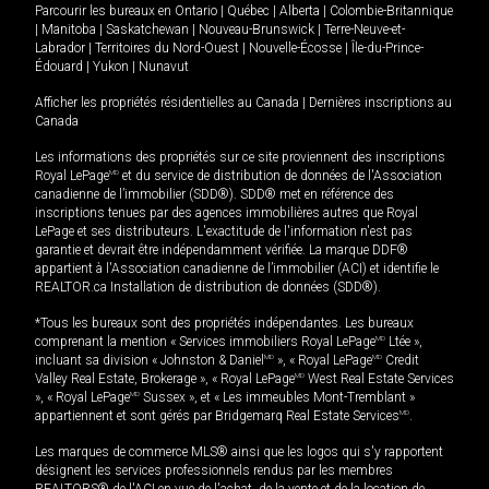
Parcourir les bureaux en
Ontario
|
Québec
|
Alberta
|
Colombie-Britannique
|
Manitoba
|
Saskatchewan
|
Nouveau-Brunswick
|
Terre-Neuve-et-
Labrador
|
Territoires du Nord-Ouest
|
Nouvelle-Écosse
|
Île-du-Prince-
Édouard
|
Yukon
|
Nunavut
Afficher les propriétés résidentielles au Canada
|
Dernières inscriptions au
Canada
Les informations des propriétés sur ce site proviennent des inscriptions
Royal LePage
MD
et du service de distribution de données de l'Association
canadienne de l’immobilier (SDD®). SDD® met en référence des
inscriptions tenues par des agences immobilières autres que Royal
LePage et ses distributeurs. L'exactitude de l'information n'est pas
garantie et devrait être indépendamment vérifiée. La marque DDF®
appartient à l'Association canadienne de l’immobilier (ACI) et identifie le
REALTOR.ca Installation de distribution de données (SDD®).
*Tous les bureaux sont des propriétés indépendantes. Les bureaux
comprenant la mention « Services immobiliers Royal LePage
MD
Ltée »,
incluant sa division « Johnston & Daniel
MD
», « Royal LePage
MD
Credit
Valley Real Estate, Brokerage », « Royal LePage
MD
West Real Estate Services
», « Royal LePage
MD
Sussex », et « Les immeubles Mont-Tremblant »
appartiennent et sont gérés par Bridgemarq Real Estate Services
MD
.
Les marques de commerce MLS® ainsi que les logos qui s'y rapportent
désignent les services professionnels rendus par les membres
REALTORS® de l'ACI en vue de l'achat, de la vente et de la location de