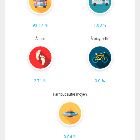
93.17 %
1.08 %
À pied
À bicyclette
2.71 %
0.0 %
Par tout autre moyen
3.04 %