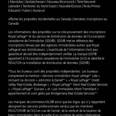
|
Manitoba
|
Saskatchewan
|
Nouveau-Brunswick
|
Terre-Neuve-et-
Labrador
|
Territoires du Nord-Ouest
|
Nouvelle-Écosse
|
Île-du-Prince-
Édouard
|
Yukon
|
Nunavut
Afficher les propriétés résidentielles au Canada
|
Dernières inscriptions au
Canada
Les informations des propriétés sur ce site proviennent des inscriptions
Royal LePage
MD
et du service de distribution de données de l'Association
canadienne de l’immobilier (SDD®). SDD® met en référence des
inscriptions tenues par des agences immobilières autres que Royal
LePage et ses distributeurs. L'exactitude de l'information n'est pas
garantie et devrait être indépendamment vérifiée. La marque DDF®
appartient à l'Association canadienne de l’immobilier (ACI) et identifie le
REALTOR.ca Installation de distribution de données (SDD®).
*Tous les bureaux sont des propriétés indépendantes. Les bureaux
comprenant la mention « Services immobiliers Royal LePage
MD
Ltée »,
incluant sa division « Johnston & Daniel
MD
», « Royal LePage
MD
Credit
Valley Real Estate, Brokerage », « Royal LePage
MD
West Real Estate Services
», « Royal LePage
MD
Sussex », et « Les immeubles Mont-Tremblant »
appartiennent et sont gérés par Bridgemarq Real Estate Services
MD
.
Les marques de commerce MLS® ainsi que les logos qui s'y rapportent
désignent les services professionnels rendus par les membres
REALTORS® de l'ACI en vue de l'achat, de la vente et de la location de
biens immobiliers dans le cadre d'un système de vente collaborative.