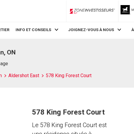
ZoneInvestisseurs RLP
TIER
INFO ET CONSEILS
JOIGNEZ-VOUS À NOUS
À
on, ON
Page
n
Aldershot East
578 King Forest Court
578 King Forest Court
Le 578 King Forest Court est