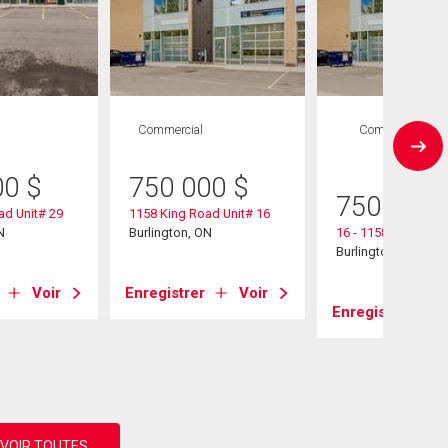
Commercial
Commercial
1 SDB
00
$
750 000
$
750 000
ad Unit# 29
1158 King Road Unit# 16
N
Burlington, ON
16 - 1158 King Roa
Burlington, ON
Voir
Enregistrer
Voir
Enregistrer