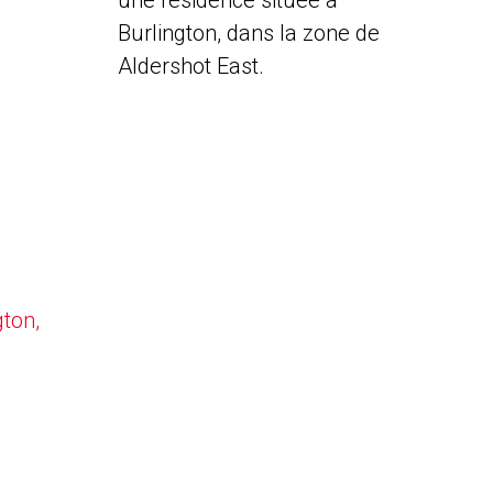
une résidence située à
Burlington, dans la zone de
Aldershot East.
gton,