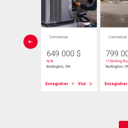
ropriété
Commercial
Commercial
 CAC , 1
SDB
649 000
$
799 0
N/A
1156 King Ro
9 000
$
Burlington, ON
Burlington, O
ins Road Unit# 225
ton, ON
Enregistrer
Voir
Enregistrer
strer
Voir