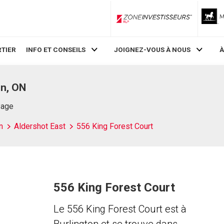
ZoneInvestisseurs RLP
TIER
INFO ET CONSEILS
JOIGNEZ-VOUS À NOUS
À
on, ON
Page
n
Aldershot East
556 King Forest Court
556 King Forest Court
Le 556 King Forest Court est à