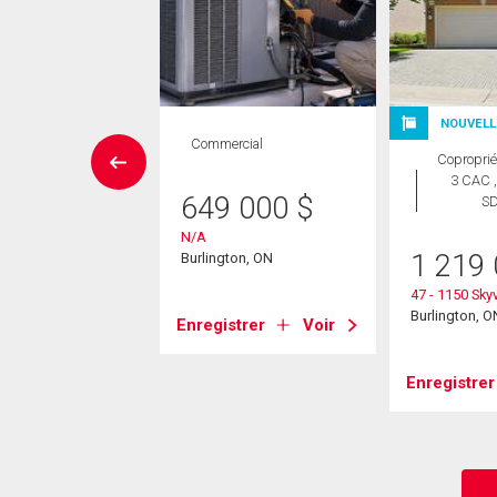
UVELLE INSCRIPTION
NOUVELL
Commercial
Maison
Coproprié
 CAC , 4
3 CAC ,
649 000
$
SDB
S
N/A
98 800
$
1 219
Burlington, ON
restvale Drive
47 - 1150 Sky
ton, ON
Burlington, O
Enregistrer
Voir
strer
Voir
Enregistrer