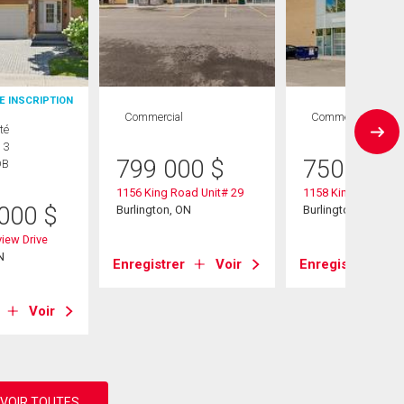
E INSCRIPTION
Commercial
Commercial
té
 3
799 000
$
750 000
DB
1156 King Road Unit# 29
1158 King Road Uni
 000
$
Burlington, ON
Burlington, ON
view Drive
N
Enregistrer
Voir
Enregistrer
Voir