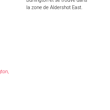
Burlington et se trouve dans
la zone de Aldershot East.
gton,