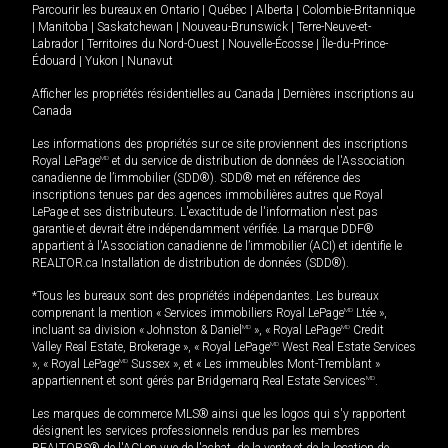
Parcourir les bureaux en
Ontario
|
Québec
|
Alberta
|
Colombie-Britannique
|
Manitoba
|
Saskatchewan
|
Nouveau-Brunswick
|
Terre-Neuve-et-
Labrador
|
Territoires du Nord-Ouest
|
Nouvelle-Écosse
|
Île-du-Prince-
Édouard
|
Yukon
|
Nunavut
Afficher les propriétés résidentielles au Canada
|
Dernières inscriptions au
Canada
Les informations des propriétés sur ce site proviennent des inscriptions
Royal LePage
MD
et du service de distribution de données de l'Association
canadienne de l’immobilier (SDD®). SDD® met en référence des
inscriptions tenues par des agences immobilières autres que Royal
LePage et ses distributeurs. L'exactitude de l'information n'est pas
garantie et devrait être indépendamment vérifiée. La marque DDF®
appartient à l'Association canadienne de l’immobilier (ACI) et identifie le
REALTOR.ca Installation de distribution de données (SDD®).
*Tous les bureaux sont des propriétés indépendantes. Les bureaux
comprenant la mention « Services immobiliers Royal LePage
MD
Ltée »,
incluant sa division « Johnston & Daniel
MD
», « Royal LePage
MD
Credit
Valley Real Estate, Brokerage », « Royal LePage
MD
West Real Estate Services
», « Royal LePage
MD
Sussex », et « Les immeubles Mont-Tremblant »
appartiennent et sont gérés par Bridgemarq Real Estate Services
MD
.
Les marques de commerce MLS® ainsi que les logos qui s'y rapportent
désignent les services professionnels rendus par les membres
REALTORS® de l'ACI en vue de l'achat, de la vente et de la location de