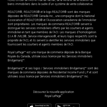
biens immobiliers dans le cadre d'un système de vente collaborative.
REALTOR®, REALTORS® et le logo REALTOR® sont des marques
déposées de REALTOR® Canada Inc., une compagnie dont la National
Association of REALTORS® et l'Association canadienne de l’immobilier
sont propriétaires. Les marques de commerce REALTOR® servent à
distinguer les services immobiliers offerts par les courtiers et agents
immobilier en tant que membres de l'ACI. Les marques d'homologation
S.I.A.® /MLS®, Service inter-agences®, et leurs logos respectifs sont la
propriété de l'ACI, et ils servent à identifier les services immobiliers que
fournissent les courtiers et agents membres de l'ACI.
Royal LePage
MD
est une marque de commerce déposée de la Banque
Royale du Canada, utilisée sous licence par les Services immobiliers
Bridgemarq
MD
.
Bridgemarq
MD
et ses logos / Services immobiliers Bridgemarq
MD
sont des
marques de commerce déposées de Residential Income Fund L.P. et sont
utilisées sous licence par Services immobiliers Bridgemarq
MD
Inc.
Découvrez la nouvelle application
MD
Royal LePage