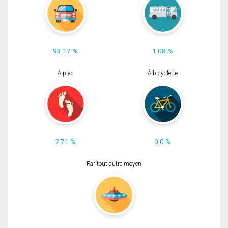
93.17 %
1.08 %
À pied
À bicyclette
2.71 %
0.0 %
Par tout autre moyen