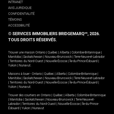
INTRANET
AVIS JURIDIQUE
CONFIDENTIALITÉ
TÉMOINS
ACCESSIBILITÉ
© SERVICES IMMOBILIERS BRIDGEMARQ
, 2026.
MD
TOUS DROITS RÉSERVÉS.
Trouver une maison
Ontario
|
Québec
|
Alberta
|
Colombie-Britannique
|
Manitoba
|
Saskatchewan
|
Nouveau-Brunswick
|
Terre-Neuve-et-Labrador
|
Territoires du Nord-Ouest
|
Nouvelle-Écosse
|
Île-du-Prince-Édouard
|
Yukon
|
Nunavut
.
Maisons à louer -
Ontario
|
Québec
|
Alberta
|
Colombie-Britannique
|
Manitoba
|
Saskatchewan
|
Nouveau-Brunswick
|
Terre-Neuve-et-Labrador
|
Territoires du Nord-Ouest
|
Nouvelle-Écosse
|
Île-du-Prince-Édouard
|
Yukon
|
Nunavut
.
Trouver des courtiers en
Ontario
|
Québec
|
Alberta
|
Colombie-Britannique
|
Manitoba
|
Saskatchewan
|
Nouveau-Brunswick
|
Terre-Neuve-et-
Labrador
|
Territoires du Nord-Ouest
|
Nouvelle-Écosse
|
Île-du-Prince-
Édouard
|
Yukon
|
Nunavut