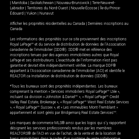
|
Manitoba
|
Saskatchewan
|
Nouveau-Brunswick
|
Terre-Neuve-et-
Labrador
|
Territoires du Nord-Ouest
|
Nouvelle-Écosse
|
Île-du-Prince-
Édouard
|
Yukon
|
Nunavut
Afficher les propriétés résidentielles au Canada
|
Dernières inscriptions au
Canada
Les informations des propriétés sur ce site proviennent des inscriptions
Royal LePage
MD
et du service de distribution de données de l'Association
canadienne de l’immobilier (SDD®). SDD® met en référence des
inscriptions tenues par des agences immobilières autres que Royal
LePage et ses distributeurs. L'exactitude de l'information n'est pas
garantie et devrait être indépendamment vérifiée. La marque DDF®
appartient à l'Association canadienne de l’immobilier (ACI) et identifie le
REALTOR.ca Installation de distribution de données (SDD®).
*Tous les bureaux sont des propriétés indépendantes. Les bureaux
comprenant la mention « Services immobiliers Royal LePage
MD
Ltée »,
incluant sa division « Johnston & Daniel
MD
», « Royal LePage
MD
Credit
Valley Real Estate, Brokerage », « Royal LePage
MD
West Real Estate Services
», « Royal LePage
MD
Sussex », et « Les immeubles Mont-Tremblant »
appartiennent et sont gérés par Bridgemarq Real Estate Services
MD
.
Les marques de commerce MLS® ainsi que les logos qui s'y rapportent
désignent les services professionnels rendus par les membres
REALTORS® de l'ACI en vue de l'achat, de la vente et de la location de
biens immobiliers dans le cadre d'un système de vente collaborative.