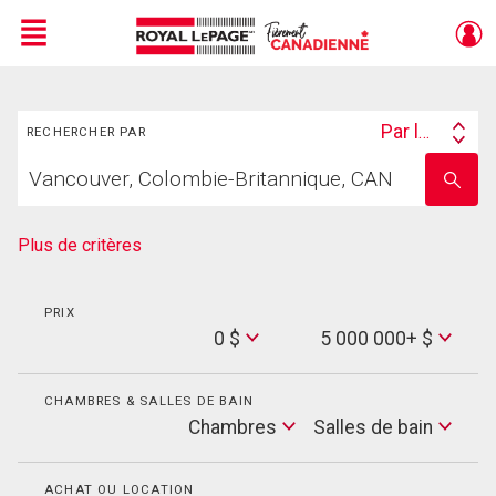
Menu
Rechercher
Live
En Direct
Par lieu
RECHERCHER PAR
Search
Trouvez
By
Entrez
votre
le
foyer
nom
de
Plus de critères
l'école
PRIX
Min
0 $
5 000 000+ $
Price
Max
Price
CHAMBRES & SALLES DE BAIN
Cham
Chambres
Salles de bain
Salles
de
bain
ACHAT OU LOCATION