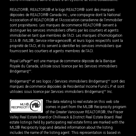
REALTOR®, REALTORS® et le logo REALTOR® sont des marques
déposées de REALTOR® Canada Inc., une compagnie dont la National
Association of REALTORS® et l'Association canadienne de l’immobilier
sont propriétaires. Les marques de commerce REALTOR® servent à
distinguer les services immobiliers offerts par les courtiers et agents
immobilier en tant que membres de l'ACI. Les marques d'homologation
S.I.A.® /MLS®, Service inter-agences®, et leurs logos respectifs sont la
propriété de l'ACI, et ils servent à identifier les services immobiliers que
fournissent les courtiers et agents membres de l'ACI.
Royal LePage
MD
est une marque de commerce déposée de la Banque
Royale du Canada, utilisée sous licence par les Services immobiliers
Bridgemarq
MD
.
Bridgemarq
MD
et ses logos / Services immobiliers Bridgemarq
MD
sont des
marques de commerce déposées de Residential Income Fund L.P. et sont
utilisées sous licence par Services immobiliers Bridgemarq
MD
Inc.
The data relating to real estate on this web site
comes in part from the MLS® Reciprocity program
of the Greater Vancouver REALTORS®, the Fraser
Valley Real Estate Board or Chilliwack & District Real Estate Board. Real
estate listings held by participating real estate firms are marked with the
MLS® Reciprocity logo and detailed information about the listing
includes the name of the listing agent. This representation is based in