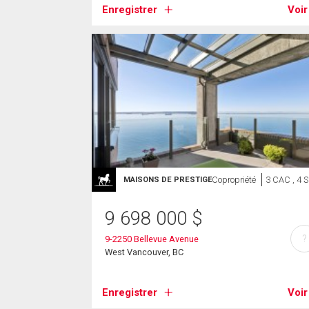
Enregistrer
Voir
Copropriété
3 CAC , 4 
MAISONS DE PRESTIGE
9 698 000
$
?
9-2250 Bellevue Avenue
West Vancouver, BC
Enregistrer
Voir