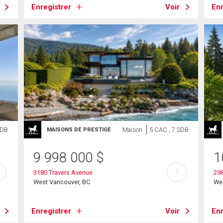
Enregistrer
Voir
Enr
SDB
Maison
5 CAC , 7 SDB
MAISONS DE PRESTIGE
9 998 000
$
1
?
3180 Travers Avenue
29
West Vancouver, BC
We
Enregistrer
Voir
Enr