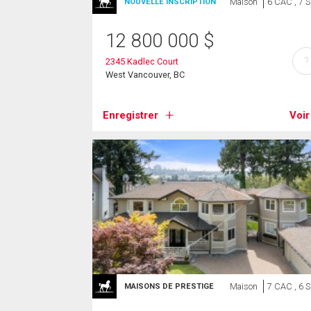
Maison
6 CAC , 7 
NOUVELLE INSCRIPTION
12 800 000
$
?
2345 Kadlec Court
West Vancouver, BC
Enregistrer
Voir
Maison
7 CAC , 6 
MAISONS DE PRESTIGE