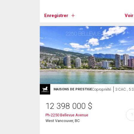
Enregistrer
Voir
Copropriété
3 CAC , 5 
MAISONS DE PRESTIGE
12 398 000
$
?
Ph-2250 Bellevue Avenue
West Vancouver, BC