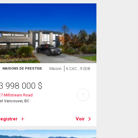
Maison
6 CAC , 9 SDB
MAISONS DE PRESTIGE
3 998 000
$
?
7 Millstream Road
st Vancouver, BC
egistrer
Voir