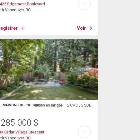
?
2425 Edgemont Boulevard
th Vancouver, BC
egistrer
Voir
Maison en rangée
2 CAC , 3 SDB
MAISONS DE PRESTIGE
 285 000
$
?
9 Cedar Village Crescent
th Vancouver, BC