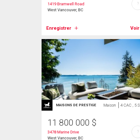
?
1419 Bramwell Road
West Vancouver, BC
Enregistrer
Voir
Maison
4 CAC , 5 
MAISONS DE PRESTIGE
11 800 000
$
?
3478 Marine Drive
West Vancouver, BC