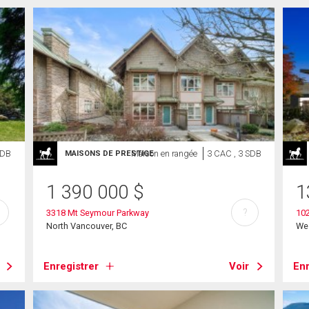
SDB
Maison en rangée
3 CAC , 3 SDB
MAISONS DE PRESTIGE
1 390 000
$
1
?
3318 Mt Seymour Parkway
102
North Vancouver, BC
We
Enregistrer
Voir
Enr