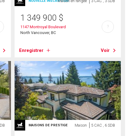
SDB
Maison en rangée
3 CAC , 3 SDB
NOUVELLE INSCRIPTION
1 349 900
$
?
1147 Montroyal Boulevard
North Vancouver, BC
Enregistrer
Voir
SDB
Maison
5 CAC , 6 SDB
MAISONS DE PRESTIGE