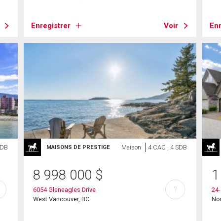
Enregistrer
Voir
Enr
SDB
Maison
4 CAC , 4 SDB
MAISONS DE PRESTIGE
8 998 000
$
1
?
6054 Gleneagles Drive
24-
West Vancouver, BC
Nor