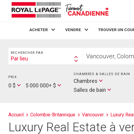
ACHETER
VENDRE
TROUVER UN COU
Live
En Direct
Rechercher
Trouvez
RECHERCHER PAR
votre
Par lieu
Search
foyer
By
CHAMBRES & SALLES DE BAIN
PRIX
Min
Salles
Chambres
Price
Max
0 $
5 000 000+ $
de
Salles de bain
Price
bain
Accueil
Colombie-Britannique
Vancouver
Luxury Rea
Luxury Real Estate à ve