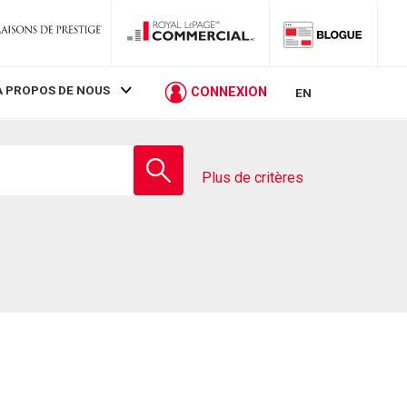
À PROPOS DE NOUS
CONNEXION
EN
Entrez
le
Plus de critères
nom
de
l'école