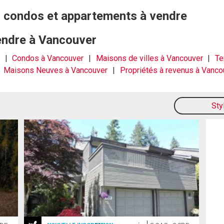
, condos et appartements à vendre
vendre à Vancouver
r
Condos à Vancouver
Maisons de villes à Vancouver
Te
Maisons Neuves à Vancouver
Propriétés à revenus à Vanco
Sty