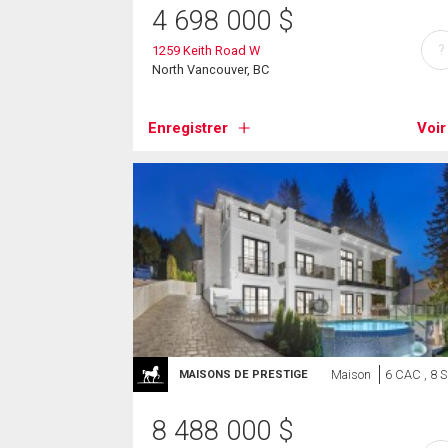
4 698 000
$
?
1259 Keith Road W
North Vancouver, BC
Enregistrer
Voir
Maison
6 CAC , 8 
MAISONS DE PRESTIGE
8 488 000
$