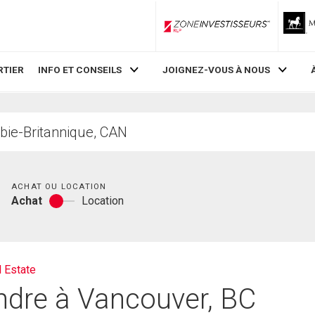
ZoneInvestisseurs RLP
RTIER
INFO ET CONSEILS
JOIGNEZ-VOUS À NOUS
Chambres
ACHAT OU LOCATION
Achat
Location
Achat
ou
location
l Estate
ndre à Vancouver, BC