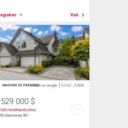
egistrer
Voir
Maison en rangée
3 CAC , 3 SDB
MAISONS DE PRESTIGE
 529 000
$
?
1001 Northlands Drive
th Vancouver, BC