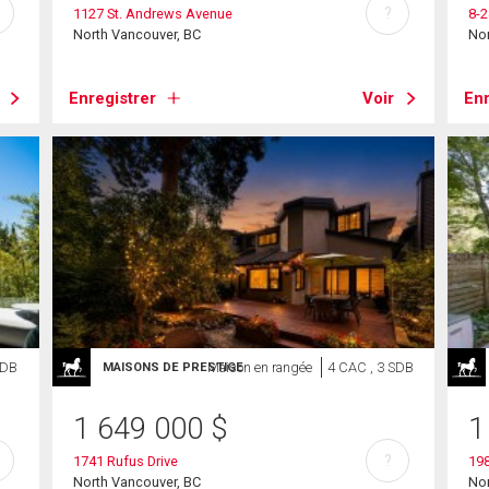
?
1127 St. Andrews Avenue
8-
North Vancouver, BC
Nor
Enregistrer
Voir
Enr
SDB
Maison en rangée
4 CAC , 3 SDB
MAISONS DE PRESTIGE
1 649 000
$
1
?
1741 Rufus Drive
198
North Vancouver, BC
Nor