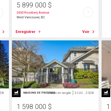
5 899 000
$
?
2650 Rosebery Avenue
West Vancouver, BC
Enregistrer
Voir
SDB
Maison en rangée
3 CAC , 3 SDB
MAISONS DE PRESTIGE
1 598 000
$
1