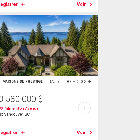
egistrer
Voir
Maison
8 CAC , 8 SDB
MAISONS DE PRESTIGE
0 580 000
$
?
80 Palmerston Avenue
st Vancouver, BC
egistrer
Voir