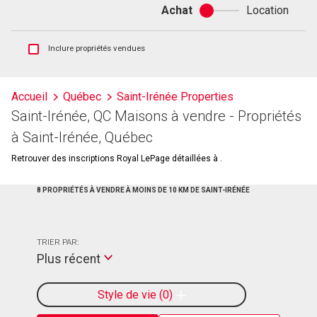
Achat
Location
Achat
ou
location
Afficher
Inclure propriétés vendues
les
inscriptions
vendues
Accueil
Québec
Saint-Irénée Properties
et
Saint-Irénée, QC Maisons à vendre - Propriétés
les
historiques
à Saint-Irénée, Québec
d'inscriptions
Retrouver des inscriptions Royal LePage détaillées à .
8 PROPRIÉTÉS À VENDRE À MOINS DE 10 KM DE SAINT-IRÉNÉE
TRIER PAR:
Plus récent
Style de vie
0