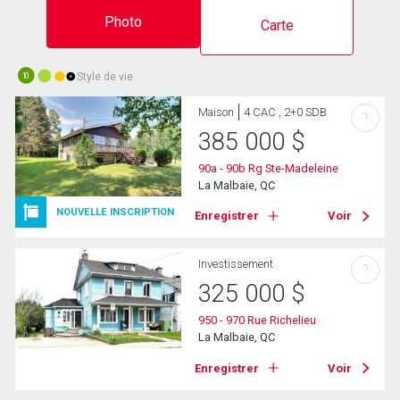
Photo
Carte
Style de vie
10
Maison
4 CAC , 2+0 SDB
?
385 000
$
90a - 90b Rg Ste-Madeleine
La Malbaie, QC
NOUVELLE INSCRIPTION
Enregistrer
Voir
Investissement
?
325 000
$
950 - 970 Rue Richelieu
La Malbaie, QC
Enregistrer
Voir