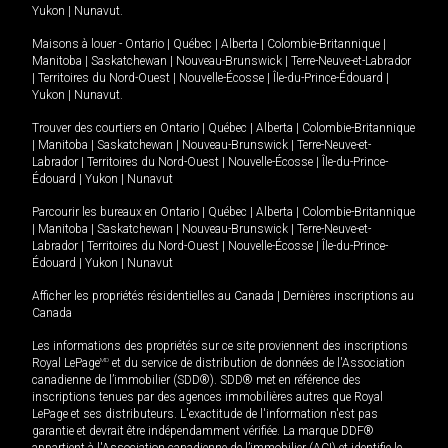
Yukon
|
Nunavut
.
Maisons à louer -
Ontario
|
Québec
|
Alberta
|
Colombie-Britannique
|
Manitoba
|
Saskatchewan
|
Nouveau-Brunswick
|
Terre-Neuve-et-Labrador
|
Territoires du Nord-Ouest
|
Nouvelle-Écosse
|
Île-du-Prince-Édouard
|
Yukon
|
Nunavut
.
Trouver des courtiers en
Ontario
|
Québec
|
Alberta
|
Colombie-Britannique
|
Manitoba
|
Saskatchewan
|
Nouveau-Brunswick
|
Terre-Neuve-et-
Labrador
|
Territoires du Nord-Ouest
|
Nouvelle-Écosse
|
Île-du-Prince-
Édouard
|
Yukon
|
Nunavut
Parcourir les bureaux en
Ontario
|
Québec
|
Alberta
|
Colombie-Britannique
|
Manitoba
|
Saskatchewan
|
Nouveau-Brunswick
|
Terre-Neuve-et-
Labrador
|
Territoires du Nord-Ouest
|
Nouvelle-Écosse
|
Île-du-Prince-
Édouard
|
Yukon
|
Nunavut
Afficher les propriétés résidentielles au Canada
|
Dernières inscriptions au
Canada
Les informations des propriétés sur ce site proviennent des inscriptions
Royal LePage
MD
et du service de distribution de données de l'Association
canadienne de l’immobilier (SDD®). SDD® met en référence des
inscriptions tenues par des agences immobilières autres que Royal
LePage et ses distributeurs. L'exactitude de l'information n'est pas
garantie et devrait être indépendamment vérifiée. La marque DDF®