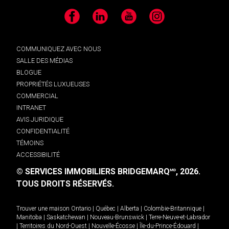
Facebook
LinkedIn
YouTube
Instagram
COMMUNIQUEZ AVEC NOUS
SALLE DES MÉDIAS
BLOGUE
PROPRIÉTÉS LUXUEUSES
COMMERCIAL
INTRANET
AVIS JURIDIQUE
CONFIDENTIALITÉ
TÉMOINS
ACCESSIBILITÉ
© SERVICES IMMOBILIERS BRIDGEMARQ
, 2026.
MD
TOUS DROITS RÉSERVÉS.
Trouver une maison
Ontario
|
Québec
|
Alberta
|
Colombie-Britannique
|
Manitoba
|
Saskatchewan
|
Nouveau-Brunswick
|
Terre-Neuve-et-Labrador
|
Territoires du Nord-Ouest
|
Nouvelle-Écosse
|
Île-du-Prince-Édouard
|