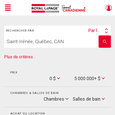
Menu
Rechercher
Live
En Direct
Par lieu
RECHERCHER PAR
Search
Trouvez
By
Entrez
votre
le
foyer
nom
de
Plus de critères
l'école
PRIX
Min
0 $
5 000 000+ $
Price
Max
Price
CHAMBRES & SALLES DE BAIN
Cham
Chambres
Salles de bain
Salles
de
bain
ACHAT OU LOCATION