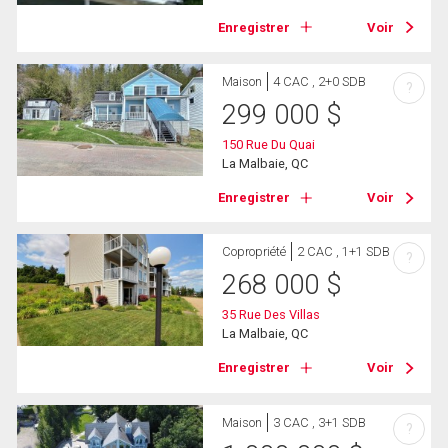
Enregistrer
Voir
Maison
4 CAC , 2+0 SDB
?
299 000
$
150 Rue Du Quai
La Malbaie, QC
Enregistrer
Voir
Copropriété
2 CAC , 1+1 SDB
?
268 000
$
35 Rue Des Villas
La Malbaie, QC
Enregistrer
Voir
Maison
3 CAC , 3+1 SDB
?