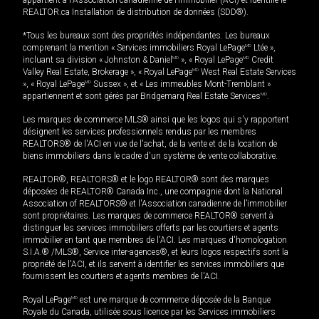
appartient à l'Association canadienne de l’immobilier (ACI) et identifie le
REALTOR.ca Installation de distribution de données (SDD®).
*Tous les bureaux sont des propriétés indépendantes. Les bureaux
comprenant la mention « Services immobiliers Royal LePage
MD
Ltée »,
incluant sa division « Johnston & Daniel
MD
», « Royal LePage
MD
Credit
Valley Real Estate, Brokerage », « Royal LePage
MD
West Real Estate Services
», « Royal LePage
MD
Sussex », et « Les immeubles Mont-Tremblant »
appartiennent et sont gérés par Bridgemarq Real Estate Services
MD
.
Les marques de commerce MLS® ainsi que les logos qui s'y rapportent
désignent les services professionnels rendus par les membres
REALTORS® de l'ACI en vue de l'achat, de la vente et de la location de
biens immobiliers dans le cadre d'un système de vente collaborative.
REALTOR®, REALTORS® et le logo REALTOR® sont des marques
déposées de REALTOR® Canada Inc., une compagnie dont la National
Association of REALTORS® et l'Association canadienne de l’immobilier
sont propriétaires. Les marques de commerce REALTOR® servent à
distinguer les services immobiliers offerts par les courtiers et agents
immobilier en tant que membres de l'ACI. Les marques d'homologation
S.I.A.® /MLS®, Service inter-agences®, et leurs logos respectifs sont la
propriété de l'ACI, et ils servent à identifier les services immobiliers que
fournissent les courtiers et agents membres de l'ACI.
Royal LePage
MD
est une marque de commerce déposée de la Banque
Royale du Canada, utilisée sous licence par les Services immobiliers