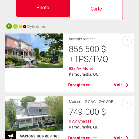
Photo
Carte
Style de vie
10
Investissement
?
856 500
$
+TPS/TVQ
83z Av. Morel
Kamouraska, QC
Enregistrer
Voir
Maison
2 CAC , 2+0 SDB
?
749 000
$
9 Av. Chassé
Kamouraska, QC
MAISONS DE PRESTIGE
Enregistrer
Voir