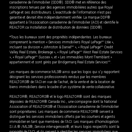
canadienne de l’immobilier (SDD®). SDD® met en référence des
inscriptions tenues par des agences immobilières autres que Royal
LePage et ses distributeurs. L'exactitude de l'information n'est pas
garantie et devrait être indépendamment vérifiée. La marque DDF®
appartient à l'Association canadienne de l’immobilier (ACI) et identifie le
REALTOR.ca Installation de distribution de données (SDD®).
*Tous les bureaux sont des propriétés indépendantes. Les bureaux
comprenant la mention « Services immobiliers Royal LePage
MD
Ltée »,
incluant sa division « Johnston & Daniel
MD
», « Royal LePage
MD
Credit
Valley Real Estate, Brokerage », « Royal LePage
MD
West Real Estate Services
», « Royal LePage
MD
Sussex », et « Les immeubles Mont-Tremblant »
appartiennent et sont gérés par Bridgemarq Real Estate Services
MD
.
Les marques de commerce MLS® ainsi que les logos qui s'y rapportent
désignent les services professionnels rendus par les membres
REALTORS® de l'ACI en vue de l'achat, de la vente et de la location de
biens immobiliers dans le cadre d'un système de vente collaborative.
REALTOR®, REALTORS® et le logo REALTOR® sont des marques
déposées de REALTOR® Canada Inc., une compagnie dont la National
Association of REALTORS® et l'Association canadienne de l’immobilier
sont propriétaires. Les marques de commerce REALTOR® servent à
distinguer les services immobiliers offerts par les courtiers et agents
immobilier en tant que membres de l'ACI. Les marques d'homologation
S.I.A.® /MLS®, Service inter-agences®, et leurs logos respectifs sont la
propriété de l'ACI, et ils servent à identifier les services immobiliers que