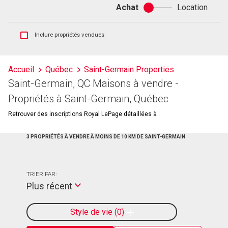
Achat
Location
Achat
ou
location
Afficher
Inclure propriétés vendues
les
inscriptions
vendues
Accueil
Québec
Saint-Germain Properties
et
Saint-Germain, QC Maisons à vendre -
les
historiques
Propriétés à Saint-Germain, Québec
d'inscriptions
Retrouver des inscriptions Royal LePage détaillées à .
3 PROPRIÉTÉS À VENDRE À MOINS DE 10 KM DE SAINT-GERMAIN
TRIER PAR:
Plus récent
Style de vie
0