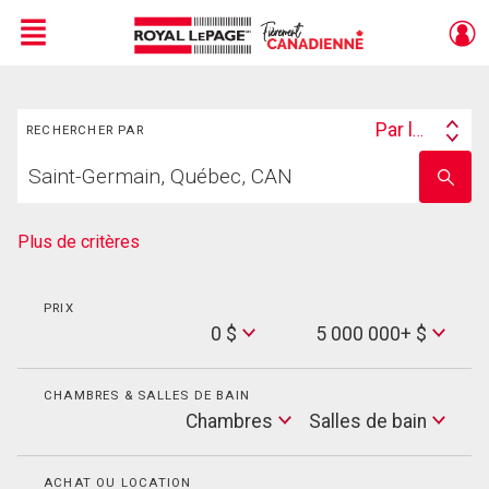
Menu
Rechercher
Live
En Direct
Par lieu
RECHERCHER PAR
Search
Trouvez
By
Entrez
votre
le
foyer
nom
de
Plus de critères
l'école
PRIX
Min
0 $
5 000 000+ $
Price
Max
Price
CHAMBRES & SALLES DE BAIN
Cham
Chambres
Salles de bain
Salles
de
bain
ACHAT OU LOCATION