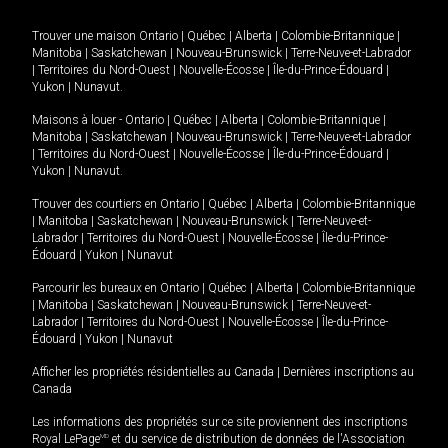
Trouver une maison
Ontario
|
Québec
|
Alberta
|
Colombie-Britannique
|
Manitoba
|
Saskatchewan
|
Nouveau-Brunswick
|
Terre-Neuve-et-Labrador
|
Territoires du Nord-Ouest
|
Nouvelle-Écosse
|
Île-du-Prince-Édouard
|
Yukon
|
Nunavut
.
Maisons à louer -
Ontario
|
Québec
|
Alberta
|
Colombie-Britannique
|
Manitoba
|
Saskatchewan
|
Nouveau-Brunswick
|
Terre-Neuve-et-Labrador
|
Territoires du Nord-Ouest
|
Nouvelle-Écosse
|
Île-du-Prince-Édouard
|
Yukon
|
Nunavut
.
Trouver des courtiers en
Ontario
|
Québec
|
Alberta
|
Colombie-Britannique
|
Manitoba
|
Saskatchewan
|
Nouveau-Brunswick
|
Terre-Neuve-et-
Labrador
|
Territoires du Nord-Ouest
|
Nouvelle-Écosse
|
Île-du-Prince-
Édouard
|
Yukon
|
Nunavut
Parcourir les bureaux en
Ontario
|
Québec
|
Alberta
|
Colombie-Britannique
|
Manitoba
|
Saskatchewan
|
Nouveau-Brunswick
|
Terre-Neuve-et-
Labrador
|
Territoires du Nord-Ouest
|
Nouvelle-Écosse
|
Île-du-Prince-
Édouard
|
Yukon
|
Nunavut
Afficher les propriétés résidentielles au Canada
|
Dernières inscriptions au
Canada
Les informations des propriétés sur ce site proviennent des inscriptions
Royal LePage
MD
et du service de distribution de données de l'Association