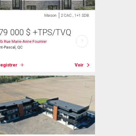
Maison
2 CAC , 1+1 SDB
79 000
$
+TPS/TVQ
?
b Rue Marie-Anne Fournier
nt-Pascal, QC
egistrer
Voir