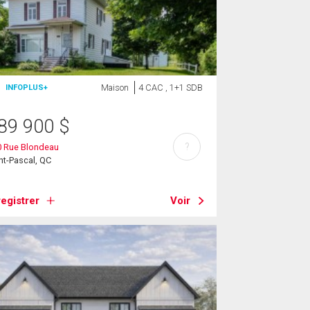
Maison
4 CAC , 1+1 SDB
INFOPLUS+
89 900
$
?
0 Rue Blondeau
nt-Pascal, QC
egistrer
Voir