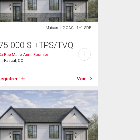
Maison
2 CAC , 1+1 SDB
75 000
$
+TPS/TVQ
?
b Rue Marie-Anne Fournier
nt-Pascal, QC
egistrer
Voir