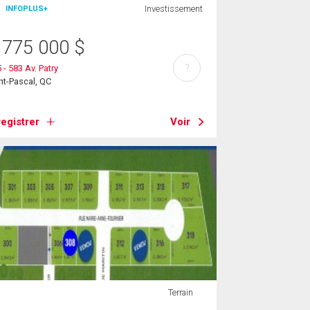
Investissement
INFOPLUS+
 775 000
$
?
 - 583 Av. Patry
nt-Pascal, QC
egistrer
Voir
Terrain