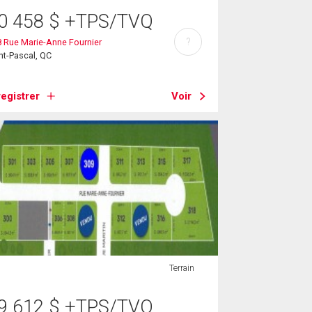
0 458
$
+TPS/TVQ
?
 Rue Marie-Anne Fournier
nt-Pascal, QC
egistrer
Voir
Terrain
9 612
$
+TPS/TVQ