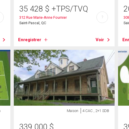
35 428
$
+TPS/TVQ
2
?
312 Rue Marie-Anne Fournier
308
Saint-Pascal, QC
Sai
Enregistrer
Voir
Enr
n
Maison
4 CAC , 2+1 SDB
339 000
$
3