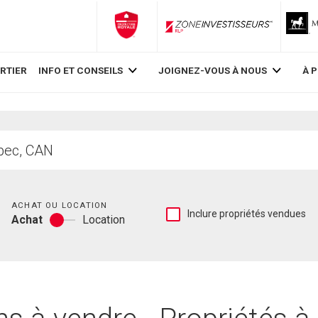
ZoneInvestisseurs RLP
RTIER
INFO ET CONSEILS
JOIGNEZ-VOUS À NOUS
À 
Chambres
ACHAT OU LOCATION
Afficher
Inclure propriétés vendues
Achat
Location
les
Achat
inscriptions
ou
vendues
location
et
les
historiques
d'inscriptions