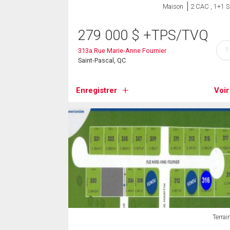
Maison
2 CAC , 1+1 
279 000
$
+TPS/TVQ
?
313a Rue Marie-Anne Fournier
Saint-Pascal, QC
Enregistrer
Voir
Terrai