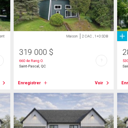
ent
Maison
2 CAC , 1+0 SDB
319 000
$
2
?
660 4e Rang O.
53
Saint-Pascal, QC
Sai
Enregistrer
Voir
Enr