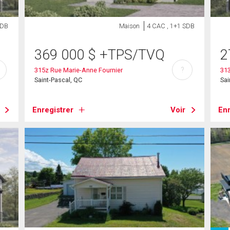
SDB
Maison
4 CAC , 1+1 SDB
369 000
$
+TPS/TVQ
2
?
315z Rue Marie-Anne Fournier
313
Saint-Pascal, QC
Sai
Enregistrer
Voir
Enr