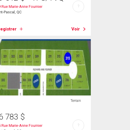
?
 Rue Marie-Anne Fournier
nt-Pascal, QC
egistrer
Voir
Terrain
6 783
$
?
 Rue Marie-Anne Fournier