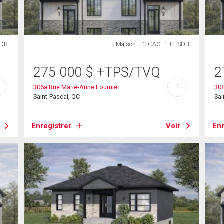
SDB
Maison
2 CAC , 1+1 SDB
275 000
$
+TPS/TVQ
2
?
306a Rue Marie-Anne Fournier
308
Saint-Pascal, QC
Sai
Enregistrer
Voir
Enr