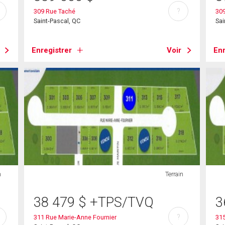
?
309 Rue Taché
309
Saint-Pascal, QC
Sai
Enregistrer
Voir
Enr
n
Terrain
38 479
$
+TPS/TVQ
3
?
311 Rue Marie-Anne Fournier
315