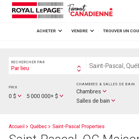
Live
En Direct
ACHETER
VENDRE
TROUVER UN COU
Rechercher
Trouvez
RECHERCHER PAR
votre
Par lieu
Search
foyer
By
CHAMBRES & SALLES DE BAIN
PRIX
Min
Salles
Chambres
Price
Max
0 $
5 000 000+ $
de
Salles de bain
Price
bain
Accueil
Québec
Saint-Pascal Properties