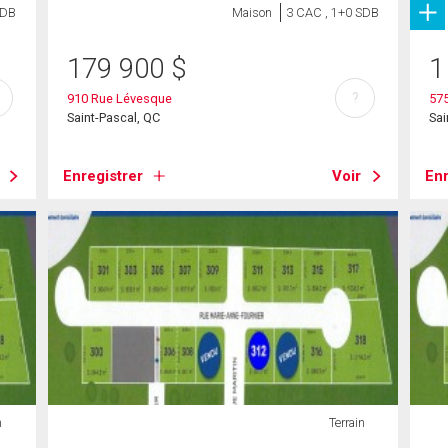
SDB
Maison
3 CAC , 1+0 SDB
179 900
$
1
?
910 Rue Lévesque
575
Saint-Pascal, QC
Sai
Enregistrer
Voir
Enr
n
Terrain