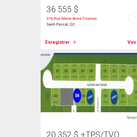
36 555
$
?
316 Rue Marie-Anne Fournier
Saint-Pascal, QC
Enregistrer
Voir
Terrai
20 352
$
+TPS/TVQ