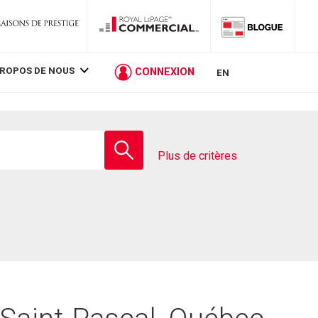
PROPOS DE NOUS
CONNEXION
EN
Entrez
le
Plus de critères
nom
de
l'école