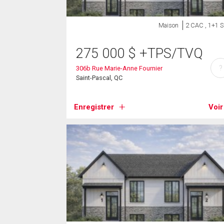
Maison
2 CAC , 1+1 
275 000
$
+TPS/TVQ
?
306b Rue Marie-Anne Fournier
Saint-Pascal, QC
Enregistrer
Voir