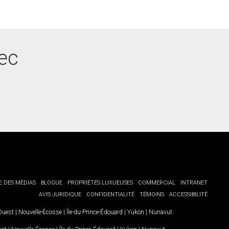
bec
E DES MÉDIAS
BLOGUE
PROPRIÉTÉS LUXUEUSES
COMMERCIAL
INTRANET
AVIS JURIDIQUE
CONFIDENTIALITÉ
TÉMOINS
ACCESSIBILITÉ
-Ouest
|
Nouvelle-Écosse
|
Île-du-Prince-Édouard
|
Yukon
|
Nunavut
.