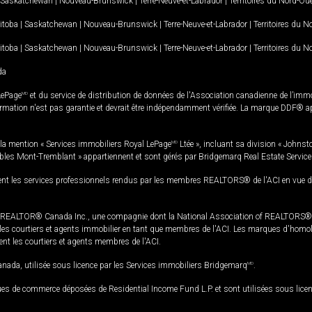
Saskatchewan
|
Nouveau-Brunswick
|
Terre-Neuve-et-Labrador
|
Territoires du Nord-Ou
itoba
|
Saskatchewan
|
Nouveau-Brunswick
|
Terre-Neuve-et-Labrador
|
Territoires du 
itoba
|
Saskatchewan
|
Nouveau-Brunswick
|
Terre-Neuve-et-Labrador
|
Territoires du 
da
LePage
MD
et du service de distribution de données de l'Association canadienne de l’im
rmation n'est pas garantie et devrait être indépendamment vérifiée. La marque DDF® appa
la mention « Services immobiliers Royal LePage
MD
Ltée », incluant sa division « Johnst
bles Mont-Tremblant » appartiennent et sont gérés par Bridgemarq Real Estate Servic
 les services professionnels rendus par les membres REALTORS® de l'ACI en vue de l'a
TOR® Canada Inc., une compagnie dont la National Association of REALTORS® et l'
s courtiers et agents immobilier en tant que membres de l'ACI. Les marques d'homolog
ssent les courtiers et agents membres de l'ACI.
da, utilisée sous licence par les Services immobiliers Bridgemarq
MD
.
s de commerce déposées de Residential Income Fund L.P. et sont utilisées sous lice