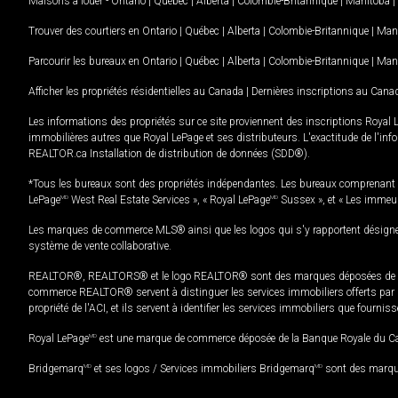
Maisons à louer -
Ontario
|
Québec
|
Alberta
|
Colombie-Britannique
|
Manitoba
|
Trouver des courtiers en
Ontario
|
Québec
|
Alberta
|
Colombie-Britannique
|
Man
Parcourir les bureaux en
Ontario
|
Québec
|
Alberta
|
Colombie-Britannique
|
Man
Afficher les propriétés résidentielles au Canada
|
Dernières inscriptions au Cana
Les informations des propriétés sur ce site proviennent des inscriptions Royal 
immobilières autres que Royal LePage et ses distributeurs. L'exactitude de l'info
REALTOR.ca Installation de distribution de données (SDD®).
*Tous les bureaux sont des propriétés indépendantes. Les bureaux comprenant 
LePage
MD
West Real Estate Services », « Royal LePage
MD
Sussex », et « Les immeu
Les marques de commerce MLS® ainsi que les logos qui s'y rapportent désignent
système de vente collaborative.
REALTOR®, REALTORS® et le logo REALTOR® sont des marques déposées de REAL
commerce REALTOR® servent à distinguer les services immobiliers offerts par le
propriété de l'ACI, et ils servent à identifier les services immobiliers que fourni
Royal LePage
MD
est une marque de commerce déposée de la Banque Royale du Cana
Bridgemarq
MD
et ses logos / Services immobiliers Bridgemarq
MD
sont des marque