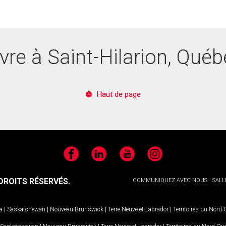
vre à Saint-Hilarion, Qué
Haut de page
Facebook
LinkedIn
YouTube
Instagram
ROITS RÉSERVÉS.
COMMUNIQUEZ AVEC NOUS
SALL
a
|
Saskatchewan
|
Nouveau-Brunswick
|
Terre-Neuve-et-Labrador
|
Territoires du Nord