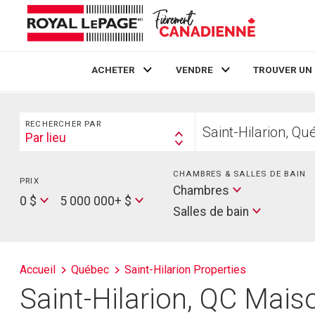
ACHETER
VENDRE
TROUVER UN
Live
En Direct
Rechercher
Trouvez
RECHERCHER PAR
votre
Par lieu
Search
foyer
By
CHAMBRES & SALLES DE BAIN
PRIX
Min
Salles
Chambres
Price
Max
0 $
5 000 000+ $
de
Salles de bain
Price
bain
Accueil
Québec
Saint-Hilarion Properties
Saint-Hilarion, QC Maiso