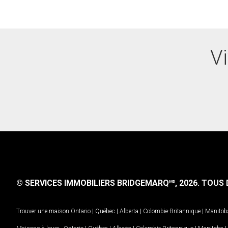
Vi
© SERVICES IMMOBILIERS BRIDGEMARQ
, 2026.
TOUS D
MD
Trouver une maison
Ontario
|
Québec
|
Alberta
|
Colombie-Britannique
|
Manitob