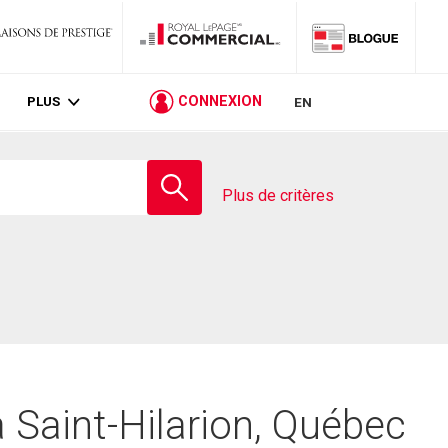
PLUS
CONNEXION
EN
Entrez
le
Plus de critères
nom
de
l'école
à Saint-Hilarion, Québec