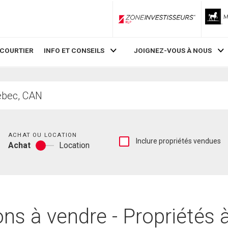
ZoneInvestisseurs RLP
 COURTIER
INFO ET CONSEILS
JOIGNEZ-VOUS À NOUS
Chambres
ACHAT OU LOCATION
Afficher
Inclure propriétés vendues
Achat
Location
les
Achat
inscriptions
ou
vendues
location
et
les
historiques
d'inscriptions
ns à vendre - Propriétés 