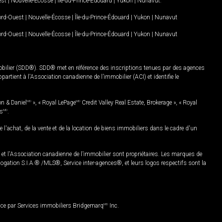
est
|
Nouvelle-Écosse
|
Île-du-Prince-Édouard
|
Yukon
|
Nunavut
.
Nord-Ouest
|
Nouvelle-Écosse
|
Île-du-Prince-Édouard
|
Yukon
|
Nunavut
Nord-Ouest
|
Nouvelle-Écosse
|
Île-du-Prince-Édouard
|
Yukon
|
Nunavut
mobilier (SDD®). SDD® met en référence des inscriptions tenues par des agences
rtient à l'Association canadienne de l’immobilier (ACI) et identifie le
on & Daniel
MD
», « Royal LePage
MD
Credit Valley Real Estate, Brokerage », « Royal
es
MD
.
chat, de la vente et de la location de biens immobiliers dans le cadre d'un
Association canadienne de l’immobilier sont propriétaires. Les marques de
ation S.I.A.® /MLS®, Service inter-agences®, et leurs logos respectifs sont la
nce par Services immobiliers Bridgemarq
MD
Inc.