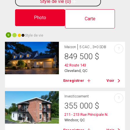
Style de vie
0
Photo
Carte
Style de vie
10
Maison
5 CAC , 3+0 SDB
?
849 500
$
42 Route 143
Cleveland, QC
Enregistrer
Voir
Investissement
?
355 000
$
211 - 213 Rue Principale N.
Windsor, QC