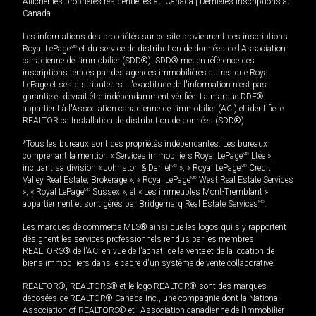
Afficher les propriétés résidentielles au Canada
|
Dernières inscriptions au
Canada
Les informations des propriétés sur ce site proviennent des inscriptions
Royal LePage
MD
et du service de distribution de données de l'Association
canadienne de l’immobilier (SDD®). SDD® met en référence des
inscriptions tenues par des agences immobilières autres que Royal
LePage et ses distributeurs. L'exactitude de l'information n'est pas
garantie et devrait être indépendamment vérifiée. La marque DDF®
appartient à l'Association canadienne de l’immobilier (ACI) et identifie le
REALTOR.ca Installation de distribution de données (SDD®).
*Tous les bureaux sont des propriétés indépendantes. Les bureaux
comprenant la mention « Services immobiliers Royal LePage
MD
Ltée »,
incluant sa division « Johnston & Daniel
MD
», « Royal LePage
MD
Credit
Valley Real Estate, Brokerage », « Royal LePage
MD
West Real Estate Services
», « Royal LePage
MD
Sussex », et « Les immeubles Mont-Tremblant »
appartiennent et sont gérés par Bridgemarq Real Estate Services
MD
.
Les marques de commerce MLS® ainsi que les logos qui s'y rapportent
désignent les services professionnels rendus par les membres
REALTORS® de l'ACI en vue de l'achat, de la vente et de la location de
biens immobiliers dans le cadre d'un système de vente collaborative.
REALTOR®, REALTORS® et le logo REALTOR® sont des marques
déposées de REALTOR® Canada Inc., une compagnie dont la National
Association of REALTORS® et l'Association canadienne de l’immobilier