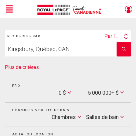
Menu
Rechercher
Live
En Direct
Par lieu
RECHERCHER PAR
Search
Trouvez
By
Entrez
votre
le
foyer
nom
de
Plus de critères
l'école
PRIX
Min
0 $
5 000 000+ $
Price
Max
Price
CHAMBRES & SALLES DE BAIN
Cham
Chambres
Salles de bain
Salles
de
bain
ACHAT OU LOCATION