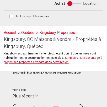
Achat
Location
Achat
ou
location
Afficher
Inclure propriétés vendues
les
inscriptions
vendues
Accueil
Québec
Kingsbury Properties
et
Kingsbury, QC Maisons à vendre - Propriétés à
les
historiques
Kingsbury, Québec
d'inscriptions
Kingsbury est extrêmement silencieux, étant donné que les rues sont
habituellement exceptionnellement paisibles.
Kingsbury - Lire davantage à
propos des propriétés à vendre dans cette région
2 PROPRIÉTÉS À VENDRE À MOINS DE 10 KM DE KINGSBURY
TRIER PAR:
Plus récent